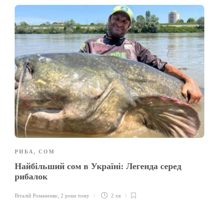
РИБА
,
СОМ
Найбільший сом в Україні: Легенда серед
рибалок
Віталій Романенко
,
2 роки тому
2 хв