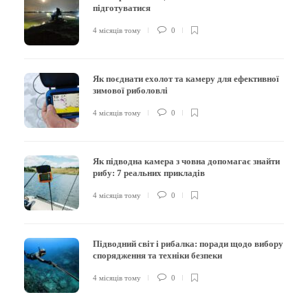
підготуватися
4 місяців тому
0
Як поєднати ехолот та камеру для ефективної
зимової риболовлі
4 місяців тому
0
Як підводна камера з човна допомагає знайти
рибу: 7 реальних прикладів
4 місяців тому
0
Підводний світ і рибалка: поради щодо вибору
спорядження та техніки безпеки
4 місяців тому
0