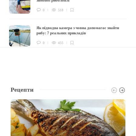
зимової риболовлі
0
518
Як підводна камера з човна допомагає знайти
рибу: 7 реальних прикладів
0
455
Рецепти