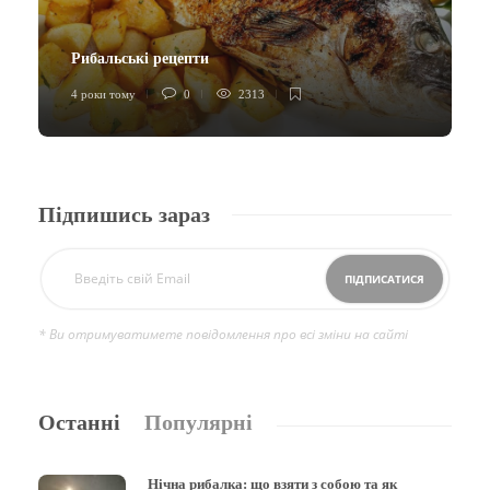
Рибальські рецепти
4 роки тому
0
2313
Підпишись зараз
* Ви отримуватимете повідомлення про всі зміни на сайті
Останні
Популярні
Нічна рибалка: що взяти з собою та як