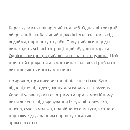
Карась досить поширений вид риб. Однак він хитрий,
обережний і вибагливий щодо їжі, яка залежить від
водойми, пори року та доби. Тому рибалки нерідко
винаходять усілякі хитрощі, щоб обдурити карася.
Однією з хитрощів рибальської снасті є пружина
. Цей
пристрій продається в магазинах, але деякі рибалки
виготовляють його самостійно.
Природно, при використанні цієї снасті має бути і
відповідне підгодовування для карася на пружину.
Хороші улови вдається отримати при самостійному
виготовленні підгодовування із суміші геркулеса,
пшона, сухого молока, подрібненого макухи, яєчного
порошку з додаванням порошку какао як
ароматизатор.