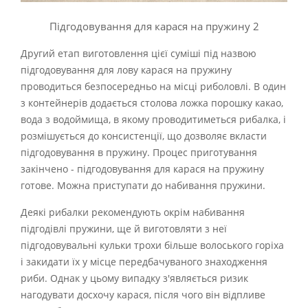
Підгодовування для карася на пружину 2
Другий етап виготовлення цієї суміші під назвою
підгодовування для лову карася на пружину
проводиться безпосередньо на місці риболовлі. В один
з контейнерів додається столова ложка порошку какао,
вода з водоймища, в якому проводитиметься рибалка, і
розмішується до консистенції, що дозволяє вкласти
підгодовування в пружину. Процес приготування
закінчено - підгодовування для карася на пружину
готове. Можна приступати до набивання пружини.
Деякі рибалки рекомендують окрім набивання
підгодівлі пружини, ще й виготовляти з неї
підгодовувальні кульки трохи більше волоського горіха
і закидати їх у місце передбачуваного знаходження
риби. Однак у цьому випадку з'являється ризик
нагодувати досхочу карася, після чого він відпливе