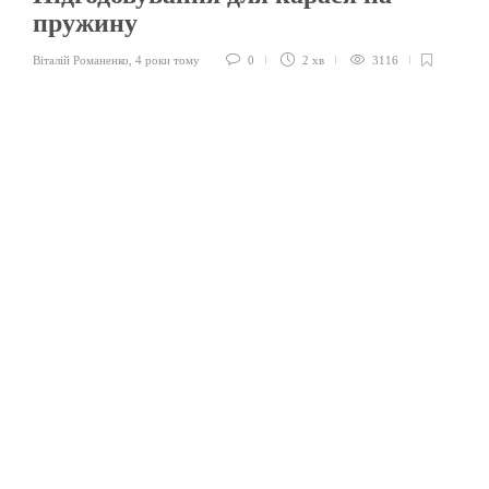
пружину
Віталій Романенко
,
4 роки тому
0
2 хв
3116