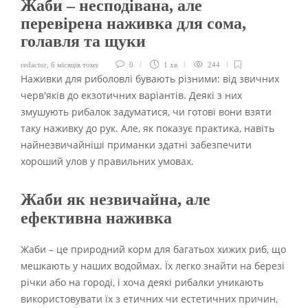
Жаби – несподівана, але
перевірена наживка для сома,
голавля та щуки
redactor
,
6 місяців тому
0
1 хв
244
Наживки для риболовлі бувають різними: від звичних
черв'яків до екзотичних варіантів. Деякі з них
змушують рибалок задуматися, чи готові вони взяти
таку наживку до рук. Але, як показує практика, навіть
найнезвичайніші приманки здатні забезпечити
хороший улов у правильних умовах.
Жаби як незвичайна, але
ефективна наживка
Жаби – це природний корм для багатьох хижих риб, що
мешкають у наших водоймах. Їх легко знайти на березі
річки або на городі, і хоча деякі рибалки уникають
використовувати їх з етичних чи естетичних причин,