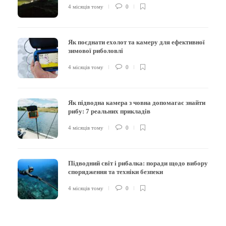
4 місяців тому
0
Як поєднати ехолот та камеру для ефективної
зимової риболовлі
4 місяців тому
0
Як підводна камера з човна допомагає знайти
рибу: 7 реальних прикладів
4 місяців тому
0
Підводний світ і рибалка: поради щодо вибору
спорядження та техніки безпеки
4 місяців тому
0