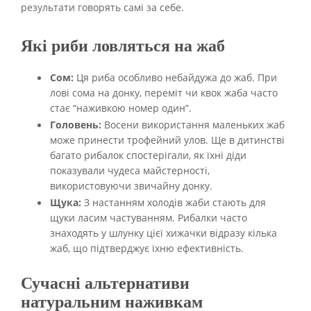
результати говорять самі за себе.
Які риби ловляться на жаб
Сом:
Ця риба особливо небайдужа до жаб. При
лові сома на донку, переміт чи квок жаба часто
стає “наживкою номер один”.
Головень:
Восени використання маленьких жаб
може принести трофейний улов. Ще в дитинстві
багато рибалок спостерігали, як їхні діди
показували чудеса майстерності,
використовуючи звичайну донку.
Щука:
З настанням холодів жаби стають для
щуки ласим частуванням. Рибалки часто
знаходять у шлунку цієї хижачки відразу кілька
жаб, що підтверджує їхню ефективність.
Сучасні альтернативи
натуральним наживкам