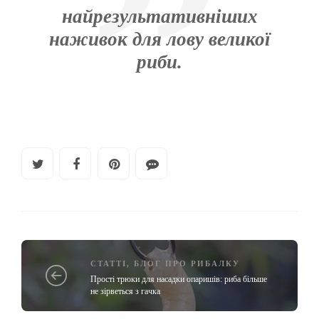
найрезультативніших
наживок для лову великої
риби.
СТАТТІ
,
БЛОГ ПРО РИБАЛКУ
Прості трюки для насадки опаришів: риба більше
не зірветься з гачка