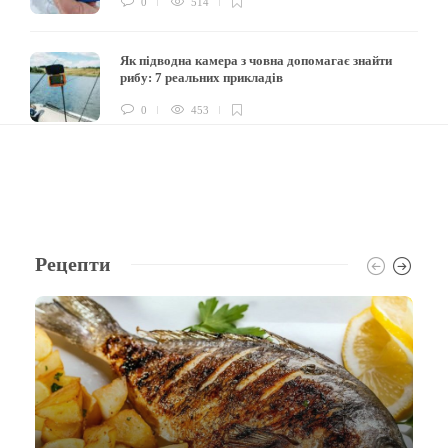
0
514
Як підводна камера з човна допомагає знайти
рибу: 7 реальних прикладів
0
453
Рецепти