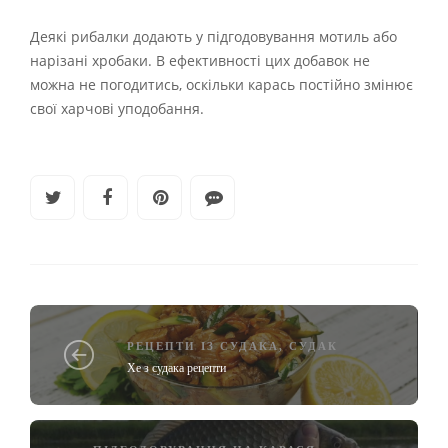
Деякі рибалки додають у підгодовування мотиль або
нарізані хробаки. В ефективності цих добавок не
можна не погодитись, оскільки карась постійно змінює
свої харчові уподобання.
РЕЦЕПТИ ІЗ СУДАКА
,
СУДАК
Хе з судака рецепти