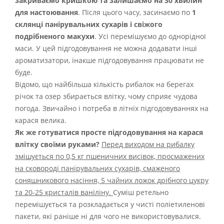
закриваємо кришкою та залишаємо на 30 хвилин
для настоювання
. Після цього часу, засинаємо по
1
склянці панірувальних сухарів і свіжого
подрібненого макухи
. Усі перемішуємо до однорідної
маси. У цей підгодовування не можна додавати інші
ароматизатори, інакше підгодовування працювати не
буде.
Відомо, що найбільша кількість рибалок на берегах
річок та озер збирається влітку, чому сприяє чудова
погода. Звичайно і потреба в літніх підгодовуваннях на
карася велика.
Як же готуватися просте підгодовування на карася
влітку своїми руками?
Перед виходом на рибалку
змішується по 0,5 кг пшеничних висівок, просмажених
на сковороді панірувальних сухарів, смаженого
соняшникового насіння, 5 чайних ложок дрібного цукру
та 20-25 кристалів ваніліну.
Суміш ретельно
перемішується та розкладається у чисті поліетиленові
пакети, які раніше ні для чого не використовувалися.