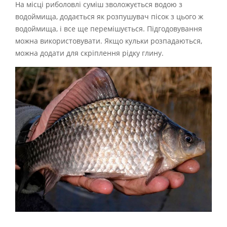
На місці риболовлі суміш зволожується водою з
водоймища, додається як розпушувач пісок з цього ж
водоймища, і все ще перемішується. Підгодовування
можна використовувати. Якщо кульки розпадаються,
можна додати для скріплення рідку глину.