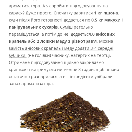
ароматизатора. А як зробити підгодовування на
карася? Дуже просто. Спочатку варитися
1 кг пшона
,
куди після його готовності додається по
0,5 кг макухи
і
панірувальних сухарів
. Суміш ретельно
перемішується, а потім до неї додається.
0 анісових
крапель або 2 ложки меду з різнотрав'я
.
Можна
замість анісових крапель і меду додати 3-4 середні
зубчики.
(не голівки) часнику, натертих на тертці.
Отримане підгодовування щільно закриваємо
кришкою і витримуємо не менше 3 годин, щоб пшоно
остаточно розпарилося, а всі інгредієнти увібрали
запах ароматизатора.