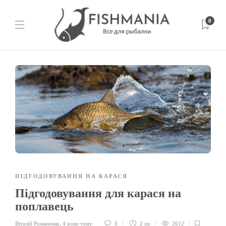
0
ПІДГОДОВУВАННЯ НА КАРАСЯ
Підгодовування для карася на
поплавець
Віталій Романенко
,
4 роки тому
0
2 хв
2612