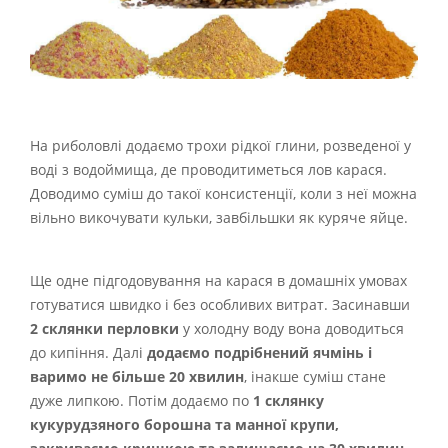
На риболовлі додаємо трохи рідкої глини, розведеної у
воді з водоймища, де проводитиметься лов карася.
Доводимо суміш до такої консистенції, коли з неї можна
вільно викочувати кульки, завбільшки як куряче яйце.
Ще одне підгодовування на карася в домашніх умовах
готуватися швидко і без особливих витрат. Засинавши
2 склянки перловки
у холодну воду вона доводиться
до кипіння. Далі
додаємо подрібнений ячмінь і
варимо не більше 20 хвилин
, інакше суміш стане
дуже липкою. Потім додаємо по
1 склянку
кукурудзяного борошна та манної крупи,