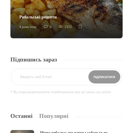
Рибальські рецепти
4 роки тому
0
2312
Підпишись зараз
* Ви отримуватимете повідомлення про всі зміни на сайті
Останні
Популярні
Нічна рибалка: що взяти з собою та як