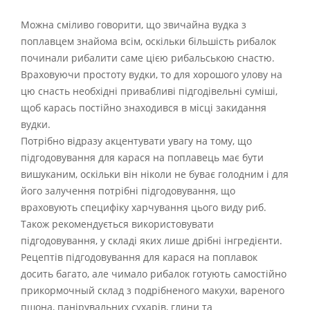
Можна сміливо говорити, що звичайна вудка з
поплавцем знайома всім, оскільки більшість рибалок
починали рибалити саме цією рибальською снастю.
Враховуючи простоту вудки, то для хорошого улову на
цю снасть необхідні привабливі підгодівельні суміші,
щоб карась постійно знаходився в місці закидання
вудки.
Потрібно відразу акцентувати увагу на тому, що
підгодовування для карася на поплавець має бути
вишуканим, оскільки він ніколи не буває голодним і для
його залучення потрібні підгодовування, що
враховують специфіку харчування цього виду риб.
Також рекомендується використовувати
підгодовування, у складі яких лише дрібні інгредієнти.
Рецептів підгодовування для карася на поплавок
досить багато, але чимало рибалок готують самостійно
прикормочный склад з подрібненого макухи, вареного
пшона, панірувальних сухарів, глини та