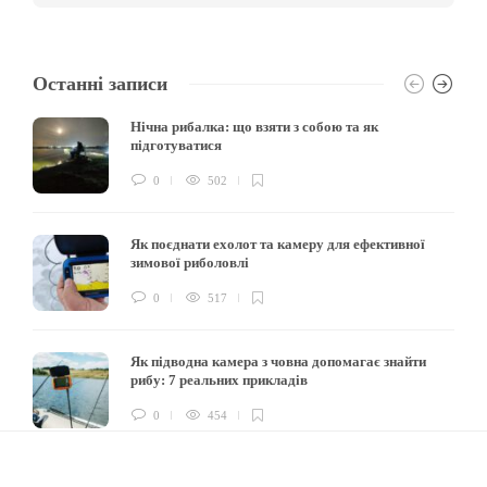
Останні записи
Нічна рибалка: що взяти з собою та як
підготуватися
0
502
Як поєднати ехолот та камеру для ефективної
зимової риболовлі
0
517
Як підводна камера з човна допомагає знайти
рибу: 7 реальних прикладів
0
454