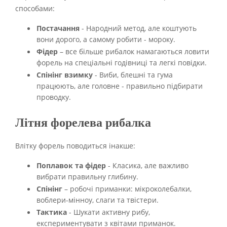
способами:
Постачання
- Народний метод, але коштують
вони дорого, а самому робити - мороку.
Фідер
– все більше рибалок намагаються ловити
форель на спеціальні годівниці та легкі повідки.
Спінінг взимку
- Виби, блешні та гума
працюють, але головне - правильно підбирати
проводку.
Літня форелева рибалка
Влітку форель поводиться інакше:
Поплавок та фідер
- Класика, але важливо
вибрати правильну глибину.
Спінінг
– робочі приманки: мікроколебалки,
воблери-мінноу, слаги та твістери.
Тактика
- Шукати активну рибу,
експериментувати з квітами приманок.