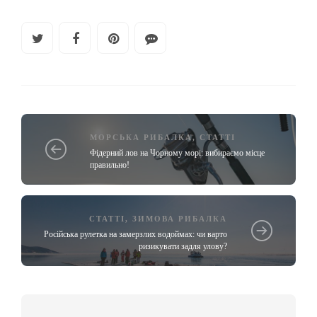
МОРСЬКА РИБАЛКА
,
СТАТТІ
Фідерний лов на Чорному морі: вибираємо місце
правильно!
СТАТТІ
,
ЗИМОВА РИБАЛКА
Російська рулетка на замерзлих водоймах: чи варто
ризикувати задля улову?