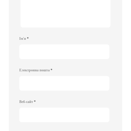
Ім'я
*
Електронна пошта
*
Веб-сайт
*