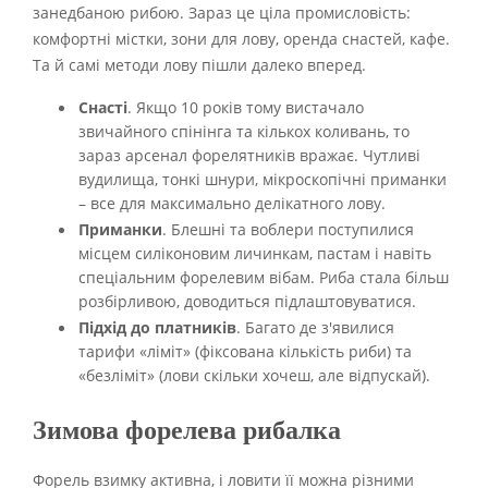
занедбаною рибою. Зараз це ціла промисловість:
комфортні містки, зони для лову, оренда снастей, кафе.
Та й самі методи лову пішли далеко вперед.
Снасті
. Якщо 10 років тому вистачало
звичайного спінінга та кількох коливань, то
зараз арсенал форелятників вражає. Чутливі
вудилища, тонкі шнури, мікроскопічні приманки
– все для максимально делікатного лову.
Приманки
. Блешні та воблери поступилися
місцем силіконовим личинкам, пастам і навіть
спеціальним форелевим вібам. Риба стала більш
розбірливою, доводиться підлаштовуватися.
Підхід до платників
. Багато де з'явилися
тарифи «ліміт» (фіксована кількість риби) та
«безліміт» (лови скільки хочеш, але відпускай).
Зимова форелева рибалка
Форель взимку активна, і ловити її можна різними