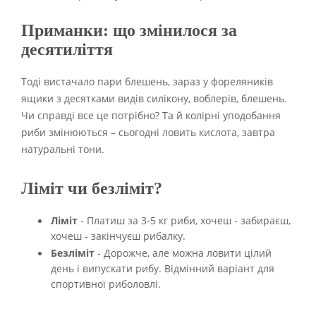
Приманки: що змінилося за
десятиліття
Тоді вистачало пари блешень, зараз у фореляників
ящики з десятками видів силікону, воблерів, блешень.
Чи справді все це потрібно? Та й колірні уподобання
риби змінюються – сьогодні ловить кислота, завтра
натуральні тони.
Ліміт чи безліміт?
Ліміт
- Платиш за 3-5 кг риби, хочеш - забираєш,
хочеш - закінчуєш рибалку.
Безліміт
- Дорожче, але можна ловити цілий
день і випускати рибу. Відмінний варіант для
спортивної риболовлі.