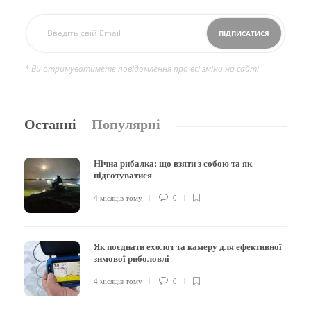
* Ви отримуватимете повідомлення про всі зміни на сайті
Останні
Популярні
Нічна рибалка: що взяти з собою та як
підготуватися
4 місяців тому
0
Як поєднати ехолот та камеру для ефективної
зимової риболовлі
4 місяців тому
0