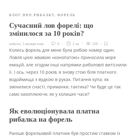
БЛОГ ПРО РИБАЛКУ
,
ФОРЕЛЬ
Сучасний лов форелі: що
змінилося за 10 років?
redactor
,
5 місяців тому
0
2 хв
229
Колись форель для мене була рибою номер один.
Ловля цією жвавою «конопатою» приносила море
емоцій, але згодом інші напрямки риболовлі витіснили
її. І ось, через 10 років, я знову стою біля платного
водоймища з вудкою в руках. Питання купа: як
змінилися снасті, приманки, тактика? Чи буде це так
само захоплююче, як у колишні часи?
Як еволюціонувала платна
рибалка на форель
Раніше форельовий платник був простим ставком із