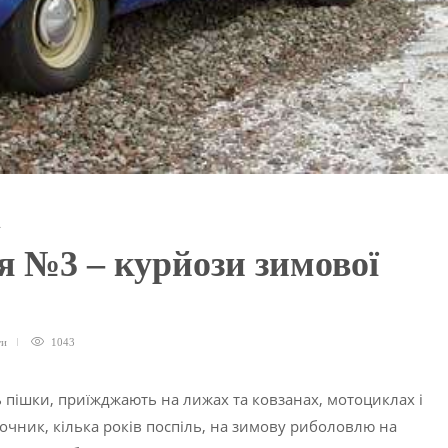
А
я №3 – курйози зимової
ти
1043
 пішки, приїжджають на лижах та ковзанах, мотоциклах і
зочник, кілька років поспіль, на зимову риболовлю на