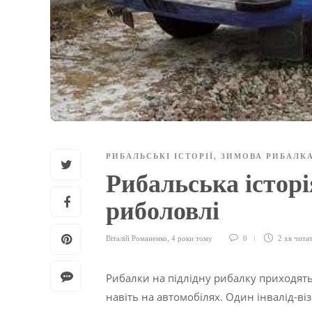
РИБАЛЬСЬКІ ІСТОРІЇ
,
ЗИМОВА РИБАЛК
Рибальська історі
риболовлі
Віталій Романенко
,
4 роки тому
0
2 хв
чита
Рибалки на підлідну рибалку приходять
навіть на автомобілях. Один інвалід-ві