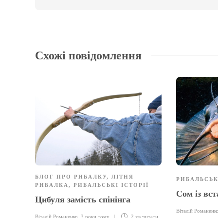
Схожі повідомлення
БЛОГ ПРО РИБАЛКУ
,
ЛІТНЯ
РИБАЛЬСЬК
РИБАЛКА
,
РИБАЛЬСЬКІ ІСТОРІЇ
Сом із вс
Цибуля замість спінінга
Віталій Романенк
Віталій Романенко
,
3 роки тому
2 хв
читати