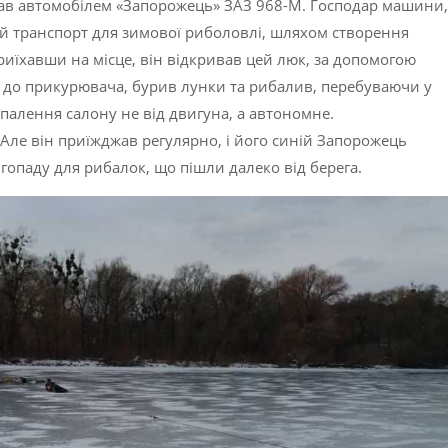
в автомобілем «Запорожець» ЗАЗ 968-М. Господар машини,
ій транспорт для зимової риболовлі, шляхом створення
риїхавши на місце, він відкривав цей люк, за допомогою
 до прикурювача, бурив лунки та рибалив, перебуваючи у
палення салону не від двигуна, а автономне.
. Але він приїжджав регулярно, і його синій Запорожець
ігопаду для рибалок, що пішли далеко від берега.