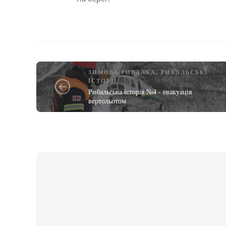
ЗИМОВА РИБАЛКА
,
РИБАЛЬСЬКІ
ІСТОРІЇ
Рибальська історія №4 - евакуація
вертольотом