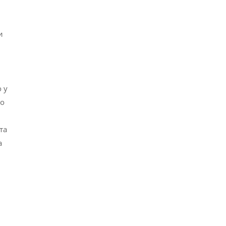
и
 у
но
та
а