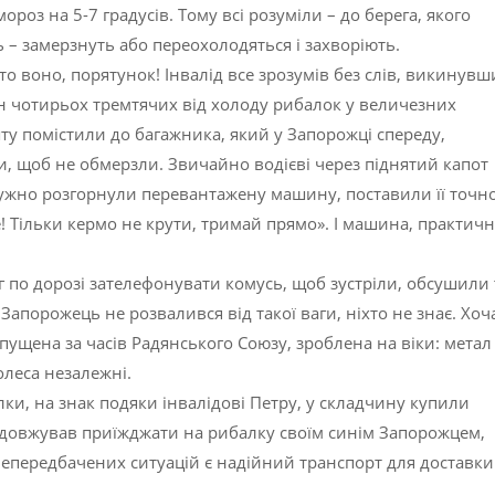
роз на 5-7 градусів. Тому всі розуміли – до берега, якого
 – замерзнуть або переохолодяться і захворіють.
о воно, порятунок! Інвалід все зрозумів без слів, викинувш
алон чотирьох тремтячих від холоду рибалок у величезних
ту помістили до багажника, який у Запорожці спереду,
, щоб не обмерзли. Звичайно водієві через піднятий капот
ужно розгорнули перевантажену машину, поставили її точно
ре! Тільки кермо не крути, тримай прямо». І машина, практич
иг по дорозі зателефонувати комусь, щоб зустріли, обсушили 
Запорожець не розвалився від такої ваги, ніхто не знає. Хоч
пущена за часів Радянського Союзу, зроблена на віки: метал
олеса незалежні.
ки, на знак подяки інвалідові Петру, у складчину купили
одовжував приїжджати на рибалку своїм синім Запорожцем,
і непередбачених ситуацій є надійний транспорт для доставки