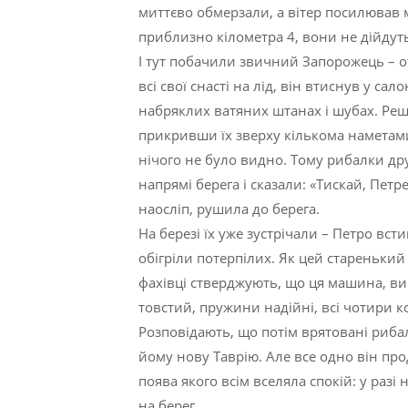
миттєво обмерзали, а вітер посилював мо
приблизно кілометра 4, вони не дійдуть
І тут побачили звичний Запорожець – от
всі свої снасті на лід, він втиснув у с
набряклих ватяних штанах і шубах. Реш
прикривши їх зверху кількома наметами
нічого не було видно. Тому рибалки др
напрямі берега і сказали: «Тискай, Пет
наосліп, рушила до берега.
На березі їх уже зустрічали – Петро вст
обігріли потерпілих. Як цей старенький 
фахівці стверджують, що ця машина, ви
товстий, пружини надійні, всі чотири к
Розповідають, що потім врятовані рибал
йому нову Таврію. Але все одно він пр
поява якого всім вселяла спокій: у раз
на берег.