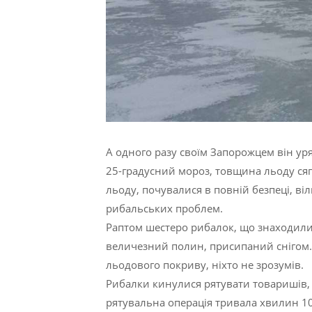
А одного разу своїм Запорожцем він уря
25-градусний мороз, товщина льоду сяга
льоду, почувалися в повній безпеці, в
рибальських проблем.
Раптом шестеро рибалок, що знаходили
величезний полин, присипаний снігом. 
льодового покриву, ніхто не зрозумів.
Рибалки кинулися рятувати товаришів,
рятувальна операція тривала хвилин 10