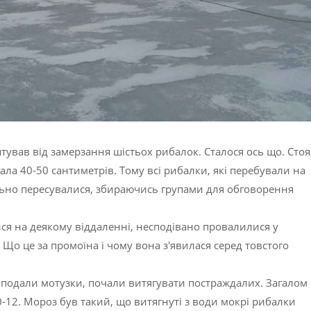
тував від замерзання шістьох рибалок. Сталося ось що. Сто
ла 40-50 сантиметрів. Тому всі рибалки, які перебували на
ільно пересувалися, збираючись групами для обговорення
ся на деякому віддаленні, несподівано провалилися у
Що це за промоїна і чому вона з'явилася серед товстого
 подали мотузки, почали витягувати постраждалих. Загалом
-12. Мороз був такий, що витягнуті з води мокрі рибалки