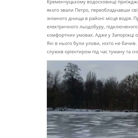
Кременчуцькому водосховищі приїжджа
якого звали Петро, переобладнавши св
знімного днища в районі місця водія. П
електричного льодобуру, підключеного
комфортних умовах. Адже у Запоріжці о
Які в нього були улови, ніхто не бачив
служив орієнтиром під час туману та сн