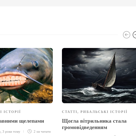
І ІСТОРІЇ
СТАТТІ
,
РИБАЛЬСЬКІ ІСТОРІЇ
тавними щелепами
Щогла вітрильника стала
громовідведенням
о
,
3 роки тому
2 хв
читати