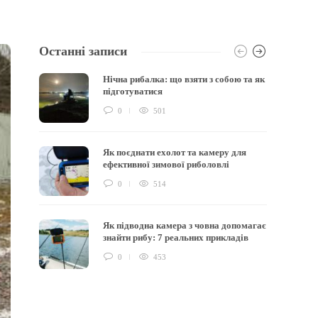
Останні записи
Нічна рибалка: що взяти з собою та як
підготуватися
0
501
Як поєднати ехолот та камеру для
ефективної зимової риболовлі
0
514
Як підводна камера з човна допомагає
знайти рибу: 7 реальних прикладів
0
453