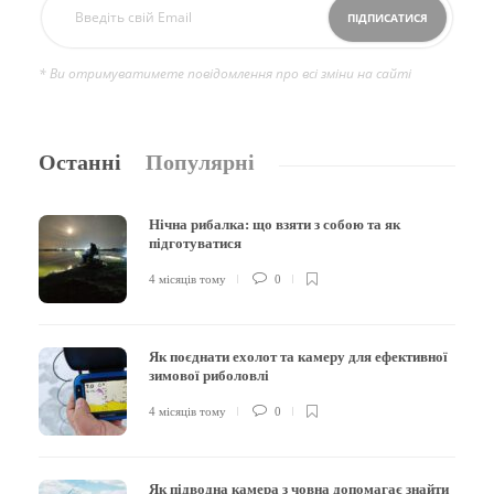
* Ви отримуватимете повідомлення про всі зміни на сайті
Останні
Популярні
Нічна рибалка: що взяти з собою та як
підготуватися
4 місяців тому
0
Як поєднати ехолот та камеру для ефективної
зимової риболовлі
4 місяців тому
0
Як підводна камера з човна допомагає знайти