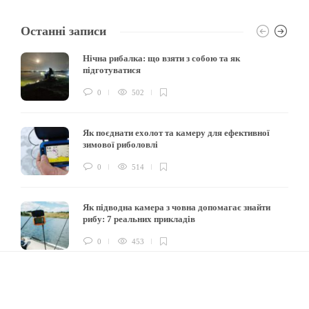
Останні записи
Нічна рибалка: що взяти з собою та як
підготуватися
0
502
Як поєднати ехолот та камеру для ефективної
зимової риболовлі
0
514
Як підводна камера з човна допомагає знайти
рибу: 7 реальних прикладів
0
453