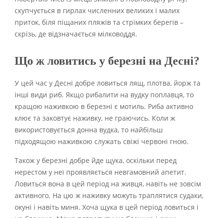
скупчується в гирлах численних великих і малих
приток, біля піщаних пляжів та стрімких берегів –
скрізь, де відзначається мілководдя.
Що ж ловитись у березні на Десні?
У цей час у Десні добре ловиться лящ, плотва, йорж та
інші види риб. Якщо рибалити на вудку поплавця, то
кращою наживкою в березні є мотиль. Риба активно
клює та заковтує наживку, не граючись. Коли ж
використовується донна вудка, то найбільш
підходящою наживкою служать свіжі червоні гною.
Також у березні добре йде щука, оскільки перед
нерестом у неї проявляється невгамовний апетит.
Ловиться вона в цей період на живця, навіть не зовсім
активного. На цю ж наживку можуть траплятися судаки,
окуні і навіть миня. Хоча щука в цей період ловиться і