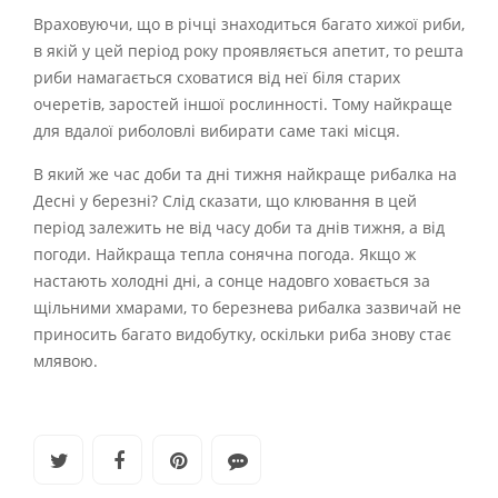
Враховуючи, що в річці знаходиться багато хижої риби,
в якій у цей період року проявляється апетит, то решта
риби намагається сховатися від неї біля старих
очеретів, заростей іншої рослинності. Тому найкраще
для вдалої риболовлі вибирати саме такі місця.
В який же час доби та дні тижня найкраще рибалка на
Десні у березні? Слід сказати, що клювання в цей
період залежить не від часу доби та днів тижня, а від
погоди. Найкраща тепла сонячна погода. Якщо ж
настають холодні дні, а сонце надовго ховається за
щільними хмарами, то березнева рибалка зазвичай не
приносить багато видобутку, оскільки риба знову стає
млявою.