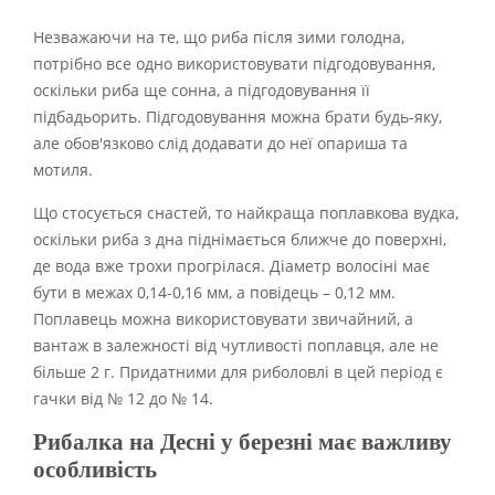
Незважаючи на те, що риба після зими голодна,
потрібно все одно використовувати підгодовування,
оскільки риба ще сонна, а підгодовування її
підбадьорить. Підгодовування можна брати будь-яку,
але обов'язково слід додавати до неї опариша та
мотиля.
Що стосується снастей, то найкраща поплавкова вудка,
оскільки риба з дна піднімається ближче до поверхні,
де вода вже трохи прогрілася. Діаметр волосіні має
бути в межах 0,14-0,16 мм, а повідець – 0,12 мм.
Поплавець можна використовувати звичайний, а
вантаж в залежності від чутливості поплавця, але не
більше 2 г. Придатними для риболовлі в цей період є
гачки від № 12 до № 14.
Рибалка на Десні у березні має важливу
особливість