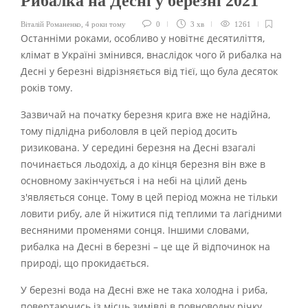
Рибалка на Десні у березні 2021
Віталій Романенко
,
4 роки тому
0
3 хв
1261
Останніми роками, особливо у новітнє десятиліття,
клімат в Україні змінився, внаслідок чого й рибалка на
Десні у березні відрізняється від тієї, що була десяток
років тому.
Зазвичай на початку березня крига вже не надійна,
тому підлідна риболовля в цей період досить
ризикована. У середині березня на Десні взагалі
починається льодохід, а до кінця березня він вже в
основному закінчується і на небі на цілий день
з'являється сонце. Тому в цей період можна не тільки
ловити рибу, але й ніжитися під теплими та лагідними
весняними променями сонця. Іншими словами,
рибалка на Десні в березні – це ще й відпочинок на
природі, що прокидається.
У березні вода на Десні вже не така холодна і риба,
повертаючись із місць зимівлі в повноводну річку,