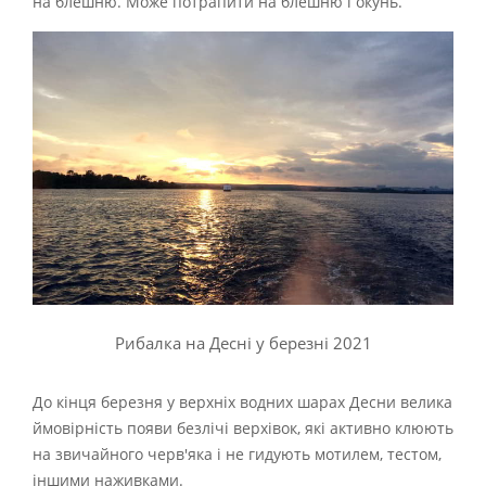
на блешню. Може потрапити на блешню і окунь.
Рибалка на Десні у березні 2021
До кінця березня у верхніх водних шарах Десни велика
ймовірність появи безлічі верхівок, які активно клюють
на звичайного черв'яка і не гидують мотилем, тестом,
іншими наживками.