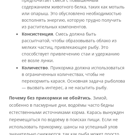
предпочитает смеси с повышенным
содержанием животного белка, таких как мотыль
или опарыш. Это обусловлено необходимостью
восполнять энергию, которую трудно получить
из растительных компонентов.
Консистенция
. Смесь должна быть
рассыпчатой, чтобы образовывать облако из
мелких частиц, привлекающее рыбу. Это
способствует привлечению стаи и удержанию
её возле лунки.
Количество
. Прикормка должна использоваться
в ограниченных количествах, чтобы не
перекормить карася. Основная задача рыболова
— вызвать интерес, а не насытить рыбу.
Почему без прикормки не обойтись
. Зимой,
особенно в пасмурные дни, водоёмы часто бедны
естественными источниками корма. Карась вынужден
перемещаться по водоёму в поисках пищи. Если не
использовать прикормку, шансы на успешный улов
значительно снижаются, так как рыба может просто