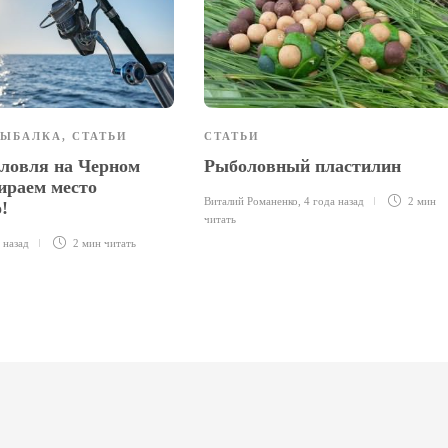
РЫБАЛКА
,
СТАТЬИ
СТАТЬИ
ловля на Черном
Рыболовный пластилин
ираем место
Виталий Романенко
,
4 года назад
2 мин
о!
читать
 назад
2 мин
читать