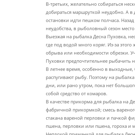
В-третьих, желательно собираться нес
добираться маршруткой неудобно. А в д
остановки идти пешком полчаса. Назад 
неудобства, в рыболовный сезон место
Выезжая на рыбалка Десна Пуховка, нео
где под водой много коряг. Из-за этого
обрыва или необходимости обрезки. Учи
Пуховки предпочтительнее рыбачить н
В летнее время, особенно в выходные
распугивают рыбу. Поэтому на рыбалка
дни, или рано утром, пока нет большо
собой средство от комаров.
В качестве прикорма для рыбалка на Д
фабричной прикормкой; смесь вареного
стакана вареной перловки и пачкой фи
пшена, перловки или пшена, гороха и м
Неплохой приманкой для рыбалка Десн