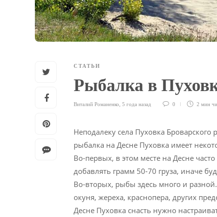
СТАТЬИ
Рыбалка в Пухов
Виталий Романенко
,
5 года назад
0
2 мин
чи
Неподалеку села Пуховка Броварского 
рыбалка на Десне Пуховка имеет некот
Во-первых, в этом месте на Десне част
добавлять грамм 50-70 груза, иначе бу
Во-вторых, рыбы здесь много и разной.
окуня, жереха, краснопера, других пр
Десне Пуховка снасть нужно настраива