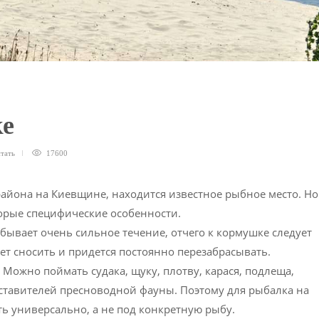
ке
тать
17600
района на Киевщине, находится известное рыбное место. Но
орые специфические особенности.
о бывает очень сильное течение, отчего к кормушке следует
дет сносить и придется постоянно перезабрасывать.
 Можно поймать судака, щуку, плотву, карася, подлеща,
едставителей пресноводной фауны. Поэтому для рыбалка на
ть универсально, а не под конкретную рыбу.