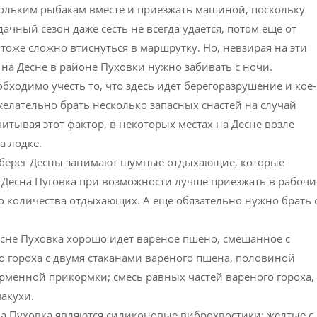
кольким рыбакам вместе и приезжать машиной, поскольку
ачный сезон даже сесть не всегда удается, потом еще от
тоже сложно втиснуться в маршрутку. Но, невзирая на эти
 на Десне в районе Пуховки нужно забивать с ночи.
бходимо учесть то, что здесь идет берегоразрушение и кое-
 желательно брать несколько запасных снастей на случай
тывая этот фактор, в некоторых местах на Десне возле
а лодке.
, берег Десны занимают шумные отдыхающие, которые
 Десна Пуговка при возможности лучше приезжать в рабочи
го количества отдыхающих. А еще обязательно нужно брать 
есне Пуховка хорошо идет вареное пшено, смешанное с
 гороха с двумя стаканами вареного пшена, половиной
рменной прикормки; смесь равных частей вареного гороха,
акухи.
а Пуховка являются силиконовые виброхвостики: желтые с