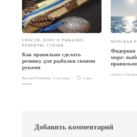
СНАСТИ
,
БЛОГ О РЫБАЛКЕ
,
МОРСКАЯ 
РЕЦЕПТЫ
,
СТАТЬИ
Фидерная 
Как правильно сделать
море: выб
резинку для рыбалки своими
правильн
руками
redactor
,
4 месяца
Виталий Романенко
,
1 год назад
2 мин
читать
Добавить комментарий