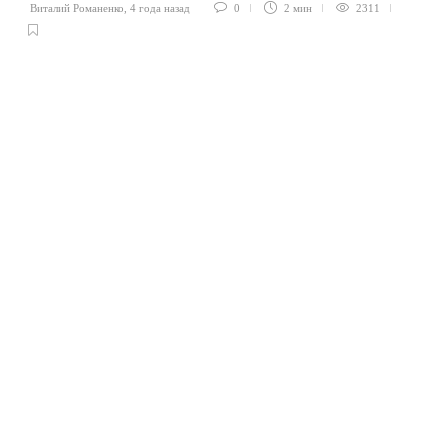
Виталий Романенко
,
4 года назад
0
2 мин
2311