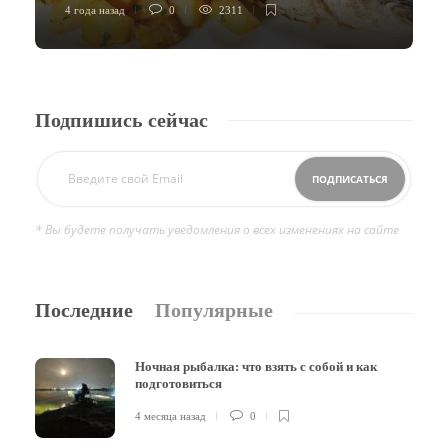
4 года назад
0
2311
4
Подпишись сейчас
* Вы будете получать уведомления о всех изменениях на сайте
Последние
Популярные
Ночная рыбалка: что взять с собой и как
подготовиться
4 месяца назад
0