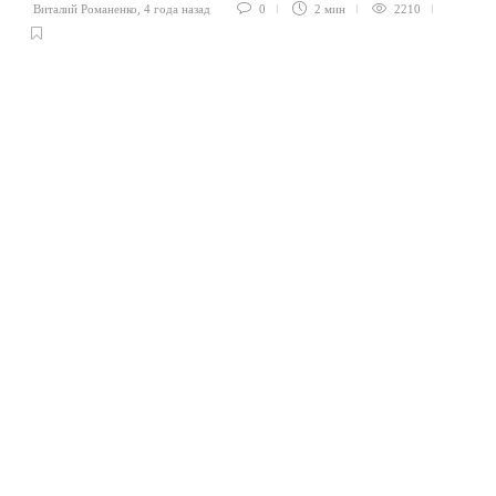
Виталий Романенко
,
4 года назад
0
2 мин
2210