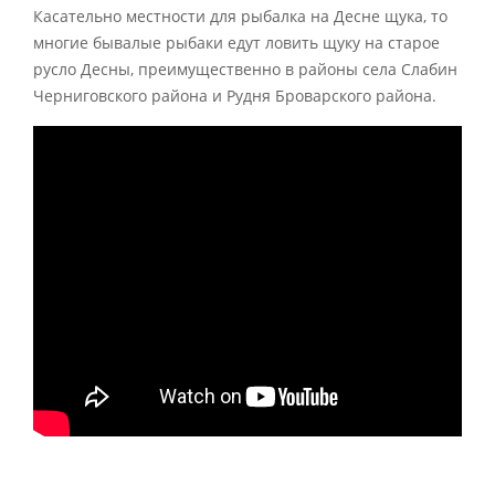
Касательно местности для рыбалка на Десне щука, то
многие бывалые рыбаки едут ловить щуку на старое
русло Десны, преимущественно в районы села Слабин
Черниговского района и Рудня Броварского района.