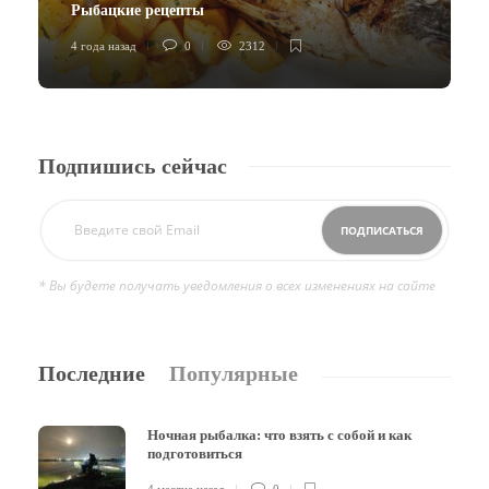
Рыбацкие рецепты
4 года назад
0
2312
4
Подпишись сейчас
* Вы будете получать уведомления о всех изменениях на сайте
Последние
Популярные
Ночная рыбалка: что взять с собой и как
подготовиться
4 месяца назад
0