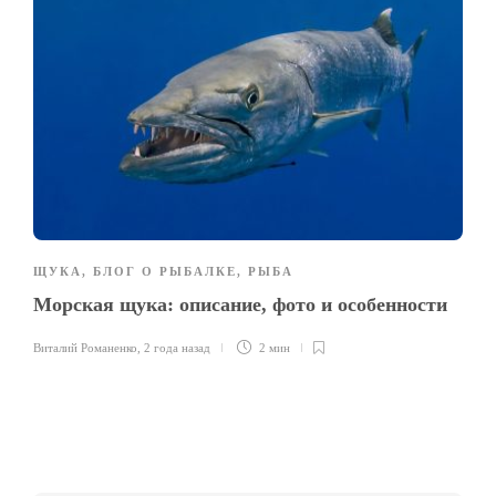
ЩУКА
,
БЛОГ О РЫБАЛКЕ
,
РЫБА
Морская щука: описание, фото и особенности
Виталий Романенко
,
2 года назад
2 мин