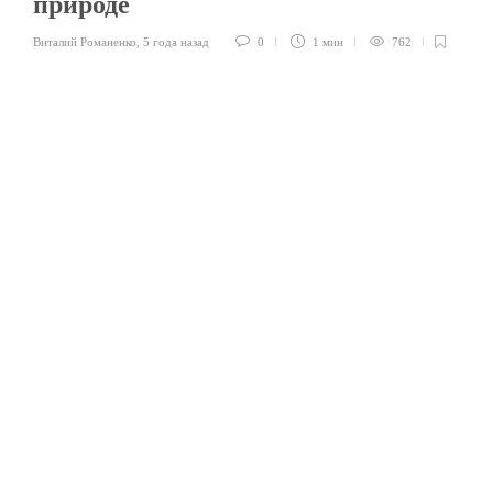
природе
Виталий Романенко
,
5 года назад
0
1 мин
762