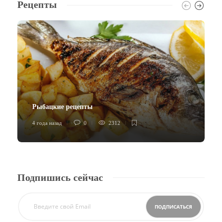
Рецепты
Рыбацкие рецепты
4 года назад
0
2312
4
Подпишись сейчас