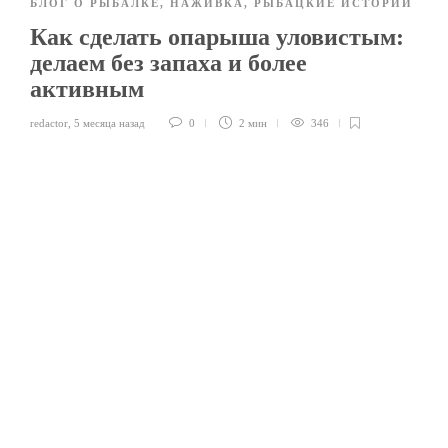
БЛОГ О РЫБАЛКЕ
,
НАЖИВКА
,
РЫБАЦКИЕ ИСТОРИИ
Как сделать опарыша уловистым:
делаем без запаха и более
активным
redactor
,
5 месяца назад
0
2 мин
346