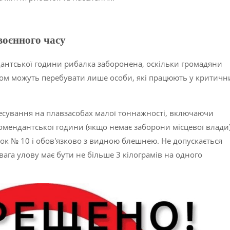
воєнного часу
дантської години рибалка заборонена, оскільки громадяни
мом можуть перебувати лише особи, які працюють у критичн
есування на плавзасобах малої тоннажності, включаючи
комендантської години (якщо немає заборони місцевої влади
чок № 10 і обов'язково з видною блешнею. Не допускається
вага улову має бути не більше 3 кілограмів на одного