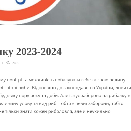
лку 2023-2024
2400
му повітрі та можливість побалувати себе та свою родину
і свіжої риби. Відповідно до законодавства України, ловит
будь-яку пору року та доби. Але існує заборона на рибалку в
еличину улову та вид риб. Тобто є певні заборони, тобто.
не тільки знати кожен риболовля, але й неухильно