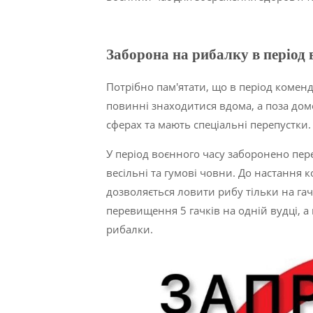
Заборона на рибалку в період 
Потрібно пам'ятати, що в період комен
повинні знаходитися вдома, а поза до
сферах та мають спеціальні перепустки.
У період воєнного часу заборонено пер
весільні та гумові човни. До настання 
дозволяється ловити рибу тільки на га
перевищення 5 гачків на одній вудці, а 
рибалки.