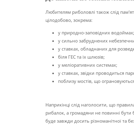
Любителям риболовлі також слід пам'ята
цілодобово, зокрема:
у природно-заповідних водоймах
у сильно забруднених небезпечни
у ставках, обладнаних для розвед
біля ГЕС та їх шлюзів;
у меліоративних системах;
у ставках, звідки проводиться пар
поблизу мостів, що ограновуються
Наприкінці слід наголосити, що правил
рибалок, а громадяни не повинні бути 
буде завжди досить різноманітної та бе