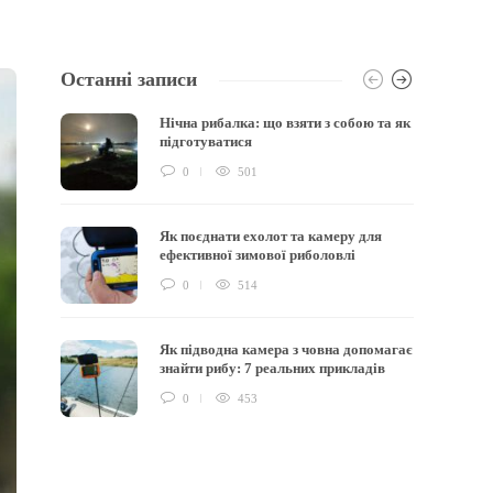
Останні записи
Нічна рибалка: що взяти з собою та як
підготуватися
0
501
Як поєднати ехолот та камеру для
ефективної зимової риболовлі
0
514
Як підводна камера з човна допомагає
знайти рибу: 7 реальних прикладів
0
453