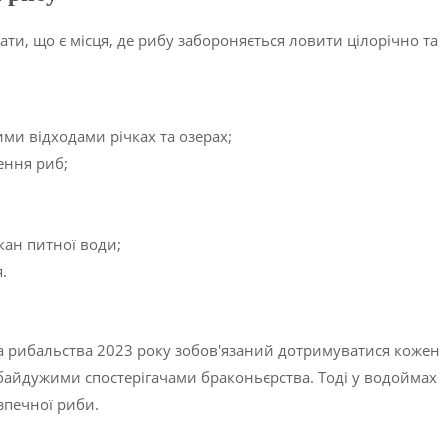
ти, що є місця, де рибу забороняється ловити цілорічно та
;
ми відходами річках та озерах;
ення риб;
кан питної води;
.
а рибальства 2023 року зобов'язаний дотримуватися кожен
байдужими спостерігачами браконьєрства. Тоді у водоймах
зпечної риби.