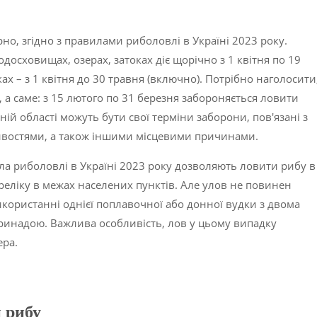
но, згідно з правилами риболовлі в Україні 2023 року.
досховищах, озерах, затоках діє щорічно з 1 квітня по 19
ках – з 1 квітня до 30 травня (включно). Потрібно наголосити
, а саме: з 15 лютого по 31 березня забороняється ловити
жній області можуть бути свої терміни заборони, пов'язані з
ивостями, а також іншими місцевими причинами.
ила риболовлі в Україні 2023 року дозволяють ловити рибу в
реліку в межах населених пунктів. Але улов не повинен
користанні однієї поплавочної або донної вудки з двома
принадою. Важлива особливість, лов у цьому випадку
ера.
 рибу