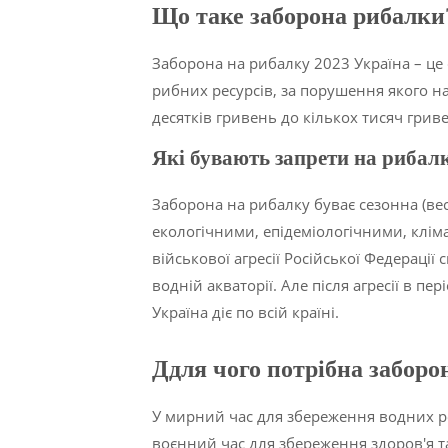
Що таке заборона рибалки
Заборона на рибалку 2023 Україна – ц
рибних ресурсів, за порушення якого на
десятків гривень до кількох тисяч грив
Які бувають запр
е
ти на рибал
Заборона на рибалку буває сезонна (весн
екологічними, епідеміологічними, клі
військової агресії Російської Федерації
водній акваторії. Але після агресії в 
Україна діє по всій країні.
Д
для чого потрібна заборо
У мирний час для збереження водних ре
воєнний час для збереження здоров'я т