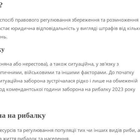
?
е спосіб правового регулювання збереження та розмноження
стає юридична відповідальність у вигляді штрафів від кільк
ень.
ку
яна або нерестова), а також ситуаційна, у зв'язку з
матичними, військовими та іншими факторами. До початку
 ситуаційна заборона зустрічалася рідко і лише на обмеженій
період комендантської години заборона на рибалку 2023 року
на
на рибалку
сурсів та регулювання популяції тих чи інших видів риби, а
а життя рибалок та населення.