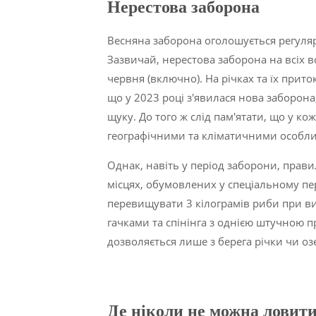
Нерестова заборона
Весняна заборона оголошується регуляр
Зазвичай, нерестова заборона на всіх во
червня (включно). На річках та їх прито
що у 2023 році з'явилася нова заборона
щуку. До того ж слід пам'ятати, що у ко
географічними та кліматичними особл
Однак, навіть у період заборони, прав
місцях, обумовлених у спеціальному пе
перевищувати 3 кілограмів риби при ви
гачками та спінінга з однією штучною 
дозволяється лише з берега річки чи оз
Де ніколи не можна ловити