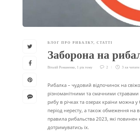
БЛОГ ПРО РИБАЛКУ
,
СТАТТІ
Заборона на риба
Віталій Романенко
,
1 рік тому
2
3 хв
читати
Рибалка – чудовий відпочинок на свіжо
різноманітними та смачними стравами з
рибу в річках та озерах країни можна у 
період нересту, а також обмеження на в
правила рибальства 2023, які повинен 
дотримуватись їх.