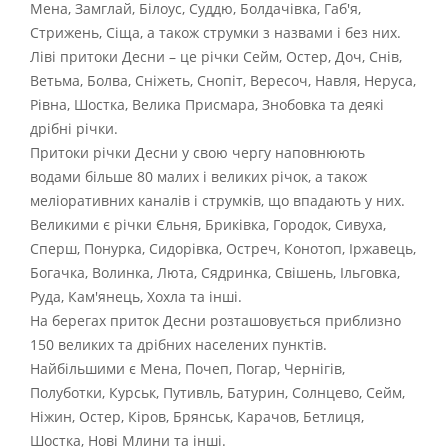
Мена, Замглай, Білоус, Суддю, Болдачівка, Габ'я,
Стрижень, Сіща, а також струмки з назвами і без них.
Ліві притоки Десни – це річки Сейм, Остер, Доч, Снів,
Ветьма, Болва, Сніжеть, Снопіт, Вересоч, Навля, Неруса,
Рівна, Шостка, Велика Присмара, Знобовка та деякі
дрібні річки.
Притоки річки Десни у свою чергу наповнюють
водами більше 80 малих і великих річок, а також
меліоративних каналів і струмків, що впадають у них.
Великими є річки Єльня, Бриківка, Городок, Сивуха,
Сперш, Понурка, Сидорівка, Остреч, Конотоп, Іржавець,
Богачка, Волинка, Люта, Сядринка, Свішень, Ільговка,
Руда, Кам'янець, Хохла та інші.
На берегах приток Десни розташовується приблизно
150 великих та дрібних населених пунктів.
Найбільшими є Мена, Почеп, Погар, Чернігів,
Полуботки, Курськ, Путивль, Батурин, Солнцево, Сейм,
Ніжин, Остер, Кіров, Брянськ, Карачов, Бетлиця,
Шостка, Нові Млини та інші.