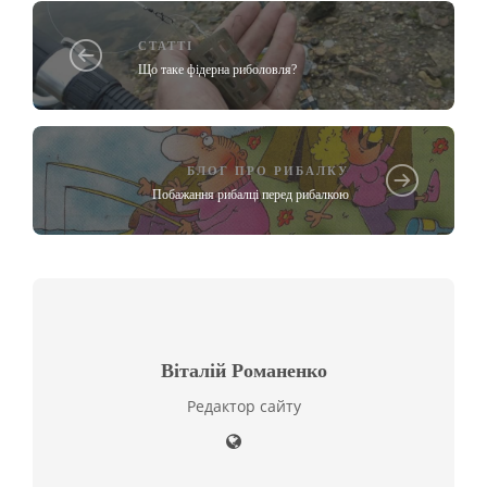
СТАТТІ
Що таке фідерна риболовля?
БЛОГ ПРО РИБАЛКУ
Побажання рибалці перед рибалкою
Віталій Романенко
Редактор сайту