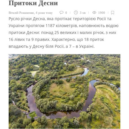
Притоки Десни
Віталій Романенко
,
4 роки тому
0
3 хв
1900
Русло річки Десна, яка протікає територією Росії та
України протягом 1187 кілометрів, наповнюють водою
притоки Десни: понад 25 великих і малих річок, з них
16 лівих та 9 правих. Характерно, що 18 приток
впадають у Десну біля Росії, а 7 – в Україні.