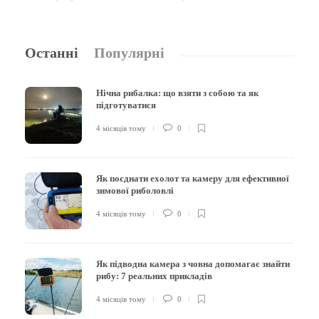
Останні
Популярні
Нічна рибалка: що взяти з собою та як
підготуватися
4 місяців тому
0
Як поєднати ехолот та камеру для ефективної
зимової риболовлі
4 місяців тому
0
Як підводна камера з човна допомагає знайти
рибу: 7 реальних прикладів
4 місяців тому
0