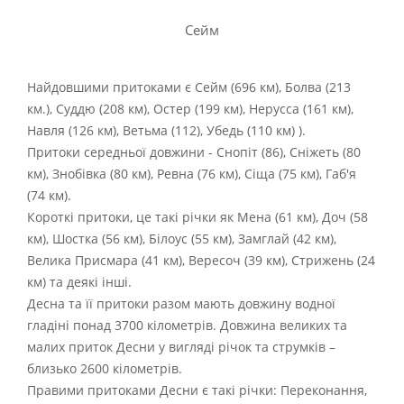
Сейм
Найдовшими притоками є Сейм (696 км), Болва (213
км.), Суддю (208 км), Остер (199 км), Нерусса (161 км),
Навля (126 км), Ветьма (112), Убедь (110 км) ).
Притоки середньої довжини - Снопіт (86), Сніжеть (80
км), Знобівка (80 км), Ревна (76 км), Сіща (75 км), Габ'я
(74 км).
Короткі притоки, це такі річки як Мена (61 км), Доч (58
км), Шостка (56 км), Білоус (55 км), Замглай (42 км),
Велика Присмара (41 км), Вересоч (39 км), Стрижень (24
км) та деякі інші.
Десна та її притоки разом мають довжину водної
гладіні понад 3700 кілометрів. Довжина великих та
малих приток Десни у вигляді річок та струмків –
близько 2600 кілометрів.
Правими притоками Десни є такі річки: Переконання,