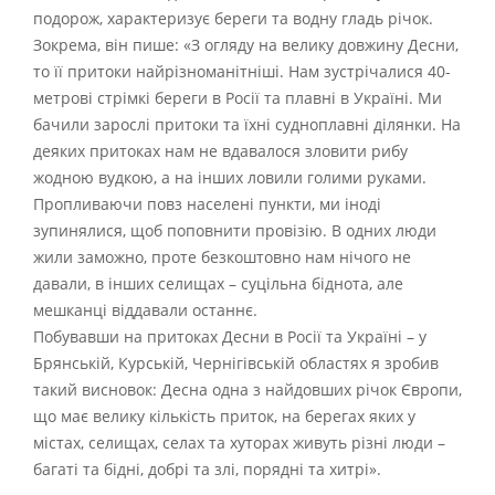
подорож, характеризує береги та водну гладь річок.
Зокрема, він пише: «З огляду на велику довжину Десни,
то її притоки найрізноманітніші. Нам зустрічалися 40-
метрові стрімкі береги в Росії та плавні в Україні. Ми
бачили зарослі притоки та їхні судноплавні ділянки. На
деяких притоках нам не вдавалося зловити рибу
жодною вудкою, а на інших ловили голими руками.
Пропливаючи повз населені пункти, ми іноді
зупинялися, щоб поповнити провізію. В одних люди
жили заможно, проте безкоштовно нам нічого не
давали, в інших селищах – суцільна біднота, але
мешканці віддавали останнє.
Побувавши на притоках Десни в Росії та Україні – у
Брянській, Курській, Чернігівській областях я зробив
такий висновок: Десна одна з найдовших річок Європи,
що має велику кількість приток, на берегах яких у
містах, селищах, селах та хуторах живуть різні люди –
багаті та бідні, добрі та злі, порядні та хитрі».