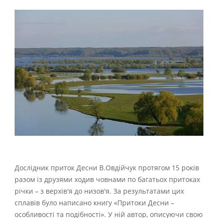
Дослідник приток Десни В.Овдійчук протягом 15 років
разом із друзями ходив човнами по багатьох притоках
річки – з верхів'я до низов'я. За результатами цих
сплавів було написано книгу «Притоки Десни –
особливості та подібності». У ній автор, описуючи свою