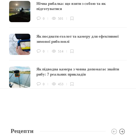
Нічна рибалка: що взяти з собою та як
підготуватися
0
501
Як поєднати ехолот та камеру для ефективної
зимової риболовлі
0
514
Як підводна камера з човна допомагає знайти
рибу: 7 реальних прикладів
0
453
Рецепти