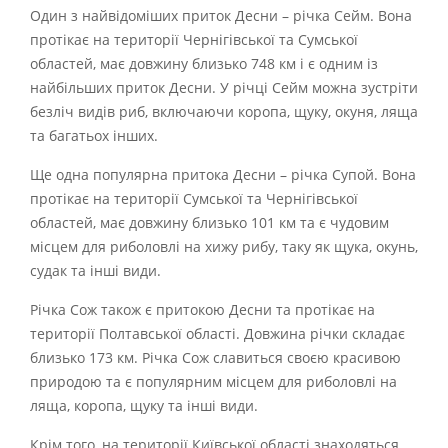
Один з найвідоміших приток Десни – річка Сейм. Вона
протікає на території Чернігівської та Сумської
областей, має довжину близько 748 км і є одним із
найбільших приток Десни. У річці Сейм можна зустріти
безліч видів риб, включаючи коропа, щуку, окуня, ляща
та багатьох інших.
Ще одна популярна притока Десни – річка Супой. Вона
протікає на території Сумської та Чернігівської
областей, має довжину близько 101 км та є чудовим
місцем для риболовлі на хижу рибу, таку як щука, окунь,
судак та інші види.
Річка Сож також є притокою Десни та протікає на
території Полтавської області. Довжина річки складає
близько 173 км. Річка Сож славиться своєю красивою
природою та є популярним місцем для риболовлі на
ляща, коропа, щуку та інші види.
Крім того, на території Київської області знаходяться