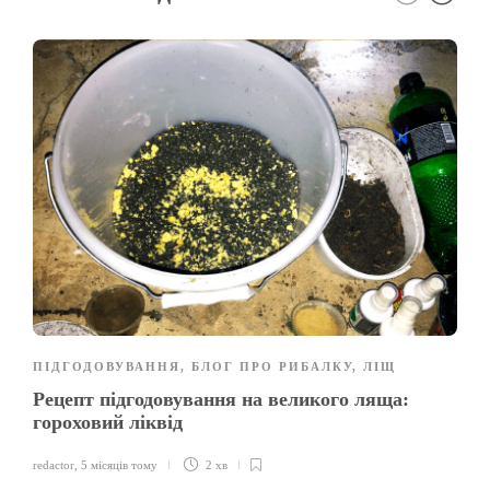
ПІДГОДОВУВАННЯ
,
БЛОГ ПРО РИБАЛКУ
,
ЛІЩ
Рецепт підгодовування на великого ляща:
гороховий ліквід
redactor
,
5 місяців тому
2 хв