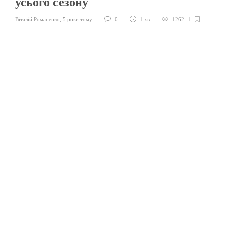
усього сезону
Віталій Романенко
,
5 роки тому
0
1 хв
1262