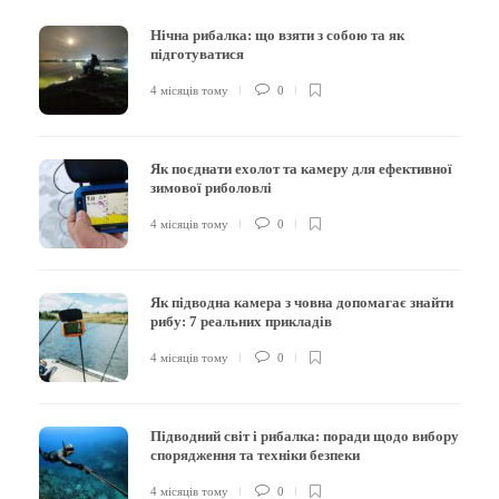
Нічна рибалка: що взяти з собою та як
підготуватися
4 місяців тому
0
Як поєднати ехолот та камеру для ефективної
зимової риболовлі
4 місяців тому
0
Як підводна камера з човна допомагає знайти
рибу: 7 реальних прикладів
4 місяців тому
0
Підводний світ і рибалка: поради щодо вибору
спорядження та техніки безпеки
4 місяців тому
0