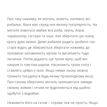
Про таку наживку, як мотиль, знають, напевно, всі
рибалки. Вона має серед них велику популярність. На
мотиля ловиться майже вся риба: окунь, йорж,
червонопір, густери та інші. Але зберігати цю ніжну
красу дуже важко. Деякі рибалки радять зробити так:
старе відро, де збираються зберігати наживку, до
половини заповнюють мулом та висипають туди
личинки. Потім додають ще трохи мулу, щоб він
накрив їх товстим шаром. Насипають трохи снігу і
ставлять цебро у льох. Якщо немає льоху, можна
тримати посудину в будь-якому прохолодному місці.
При такому зберіганні мотиль залишається завжди
свіжим, живим і нічим не відрізняється від щойно
здобутої з водойми.
Наживити його на гачок – справа теж не проста. Якщо