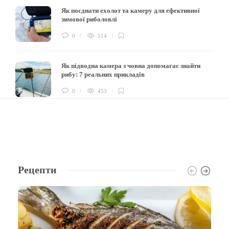
Як поєднати ехолот та камеру для ефективної
зимової риболовлі
0
514
Як підводна камера з човна допомагає знайти
рибу: 7 реальних прикладів
0
453
Рецепти