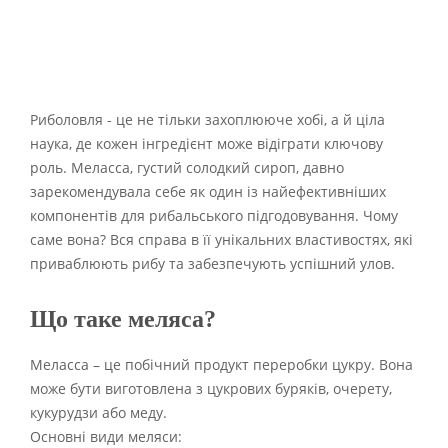
Риболовля - це не тільки захоплююче хобі, а й ціла
наука, де кожен інгредієнт може відіграти ключову
роль. Меласса, густий солодкий сироп, давно
зарекомендувала себе як один із найефективніших
компонентів для рибальського підгодовування. Чому
саме вона? Вся справа в її унікальних властивостях, які
приваблюють рибу та забезпечують успішний улов.
Що таке меляса?
Меласса – це побічний продукт переробки цукру. Вона
може бути виготовлена з цукрових буряків, очерету,
кукурудзи або меду.
Основні види меляси: