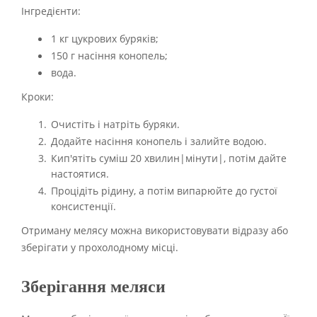
Інгредієнти:
1 кг цукрових буряків;
150 г насіння конопель;
вода.
Кроки:
Очистіть і натріть буряки.
Додайте насіння конопель і залийте водою.
Кип'ятіть суміш 20 хвилин|мінути|, потім дайте
настоятися.
Процідіть рідину, а потім випарюйте до густої
консистенції.
Отриману мелясу можна використовувати відразу або
зберігати у прохолодному місці.
Зберігання меляси