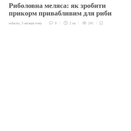
Риболовна меляса: як зробити
прикорм привабливим для риби
redactor
,
5 місяців тому
0
2 хв
241