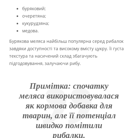
буряковий;
очеретяна;
кукурудзяна;
медова.
Бурякова меляса найбільш популярна серед рибалок
завдяки доступності та високому вмісту цукру. Її густа
текстура та насичений склад збагачують
підгодовування, залучаючи рибу.
Примітка: спочатку
меляса використовувалася
як кормова добавка для
тварин, але її потенціал
швидко помітили
рибалки.