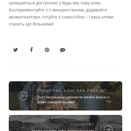
залишається доступною у будь-яку пору року.
Експериментуйте з її використанням, додавайте
ароматизатори, готуйте її самостійно – і ваші улови
стануть ще більшими!
ПОДОРОЖІ
,
БЛОГ ПРО РИБАЛКУ
Чому американські рибалки не ловлять форель із
двома плавцями на спині?
ПОДОРОЖІ
Загадка оселедця: міфи, легенди та сучасні