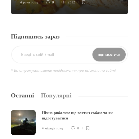
4 роки тому
0
2312
Підпишись зараз
* Ви отримуватимете повідомлення про всі зміни на сайті
Останні
Популярні
Нічна рибалка: що взяти з собою та як
підготуватися
4 місяців тому
0