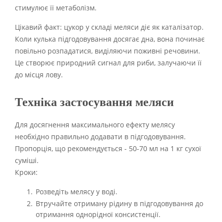
стимулює її метаболізм.
Цікавий факт: цукор у складі меляси діє як каталізатор.
Коли кулька підгодовування досягає дна, вона починає
повільно розпадатися, виділяючи поживні речовини.
Це створює природний сигнал для риби, залучаючи її
до місця лову.
Техніка застосування меляси
Для досягнення максимального ефекту мелясу
необхідно правильно додавати в підгодовування.
Пропорція, що рекомендується - 50-70 мл на 1 кг сухої
суміші.
Кроки:
Розведіть мелясу у воді.
Втручайте отриману рідину в підгодовування до
отримання однорідної консистенції.