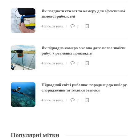
Як поєднати ехолот та камеру для ефективної
зимової риболовлі
4 місяців тому
0
Як підводна камера з човна допомагає знайти
рибу: 7 реальних прикладів
4 місяців тому
0
Підводний світ і рибалка: поради щодо вибору
спорядження та техніки безпеки
4 місяців тому
0
Популярні мітки