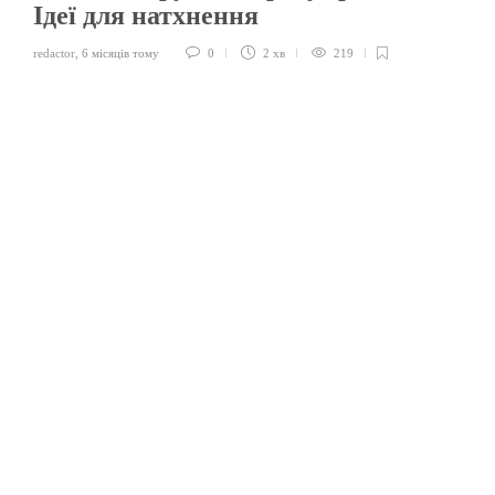
Ідеї для натхнення
redactor
,
6 місяців тому
0
2 хв
219