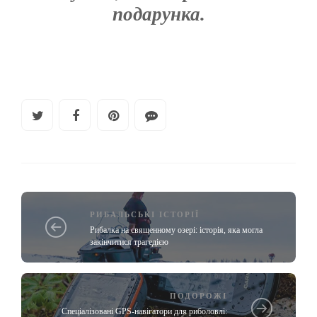
подарунка.
РИБАЛЬСЬКІ ІСТОРІЇ
Рибалка на священному озері: історія, яка могла
закінчитися трагедією
ПОДОРОЖІ
Спеціалізовані GPS-навігатори для риболовлі: