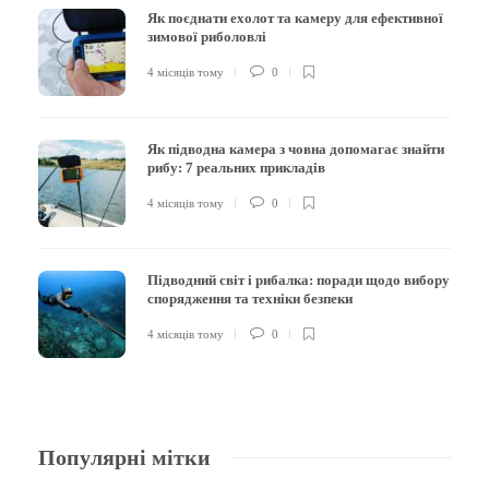
Як поєднати ехолот та камеру для ефективної
зимової риболовлі
4 місяців тому
0
Як підводна камера з човна допомагає знайти
рибу: 7 реальних прикладів
4 місяців тому
0
Підводний світ і рибалка: поради щодо вибору
спорядження та техніки безпеки
4 місяців тому
0
Популярні мітки