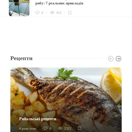
рибу: 7 реальних прикладів
0
453
Рецепти
Рибальські рецепти
4 роки тому
0
2312