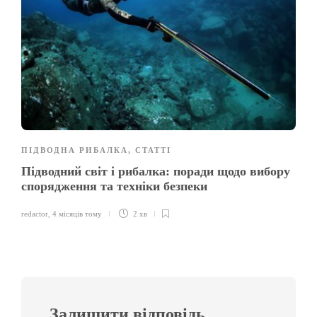
ПІДВОДНА РИБАЛКА
,
СТАТТІ
Підводний світ і рибалка: поради щодо вибору
спорядження та техніки безпеки
redactor
,
4 місяців тому
2 хв
Залишити відповідь