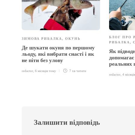
БЛОГ ПРО 
ЗИМОВА РИБАЛКА
,
ОКУНЬ
РИБАЛКА
,
Де шукати окуня по першому
Як підвод
льоду, які вибрати снасті і як
допомагає 
не піти без улову
реальних 
redactor
,
6 місяців тому
7 хв
читати
redactor
,
4 місяці
Залишити відповідь