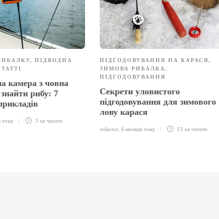
РИБАЛКУ
,
ПІДВОДНА
ПІДГОДОВУВАННЯ НА КАРАСЯ
,
СТАТТІ
ЗИМОВА РИБАЛКА
,
ПІДГОДОВУВАННЯ
на камера з човна
Секрети уловистого
знайти рибу: 7
підгодовування для зимового
прикладів
лову карася
в тому
3 хв
читати
redactor
,
6 місяців тому
13 хв
читати