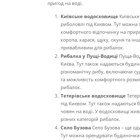
пригод на воді.
Київське водосховище
Київське
риболовлі під Києвом. Тут можна 
комфортного відпочинку на приро
коропа, карася, щуку, окуня та інш
привабливим для рибалок.
Рибалка у Пущі-Водиці
Пуща-Вод
Києва. Тут також надаються буди
різноманітну рибу, включаючи суд
та можливість комфортного розм
рибалок.
Тетерівське водосховище
Тетер
під Києвом. Тут також надаються
човен на воді. У водосховищі жи
різних категорій рибалок.
Село Бузова
Село Бузова – ще од
Тут можна орендувати будиночки н