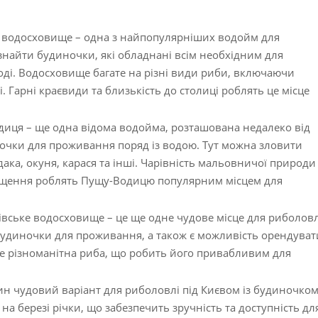
 водосховище – одна з найпопулярніших водойм для
знайти будиночки, які обладнані всім необхідним для
ді. Водосховище багате на різні види риби, включаючи
і. Гарні краєвиди та близькість до столиці роблять це місце
иця – ще одна відома водойма, розташована недалеко від
ночки для проживання поряд із водою. Тут можна зловити
ака, окуня, карася та інші. Чарівність мальовничої природи
іщення роблять Пущу-Водицю популярним місцем для
івське водосховище – це ще одне чудове місце для риболовл
 будиночки для проживання, а також є можливість орендуват
ве різноманітна риба, що робить його привабливим для
ин чудовий варіант для риболовлі під Києвом із будиночком
а березі річки, що забезпечить зручність та доступність дл