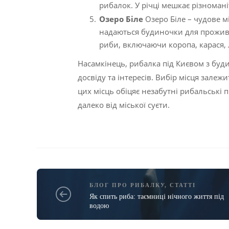
рибалок. У річці мешкає різномані
Озеро Біле
Озеро Біле – чудове мі
надаються будиночки для прожива
риби, включаючи коропа, карася, 
Насамкінець, рибалка під Києвом з буди
досвіду та інтересів. Вибір місця зале
цих місць обіцяє незабутні рибальські
далеко від міської суєти.
БЛОГ ПРО РИБАЛКУ
,
СТАТТІ
Як спить риба: таємниці нічного життя під
водою