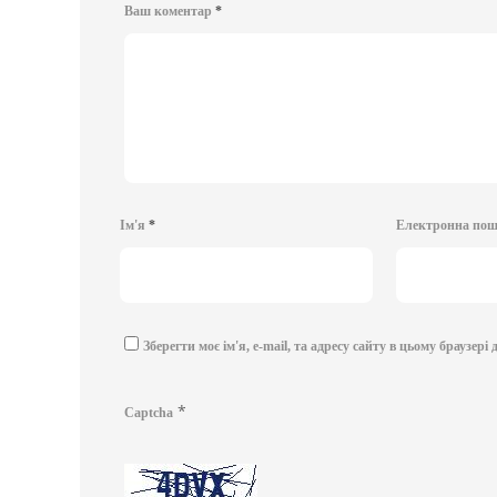
Ваш коментар
*
Ім'я
*
Електронна по
Зберегти моє ім'я, e-mail, та адресу сайту в цьому браузер
*
Captcha