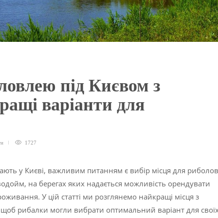
оловлею під Києвом з
ращі варіанти для
ти
1727
ають у Києві, важливим питанням є вибір місця для риболов
 водойм, на берегах яких надається можливість орендувати
живання. У цій статті ми розглянемо найкращі місця з
 щоб рибалки могли вибрати оптимальний варіант для свої