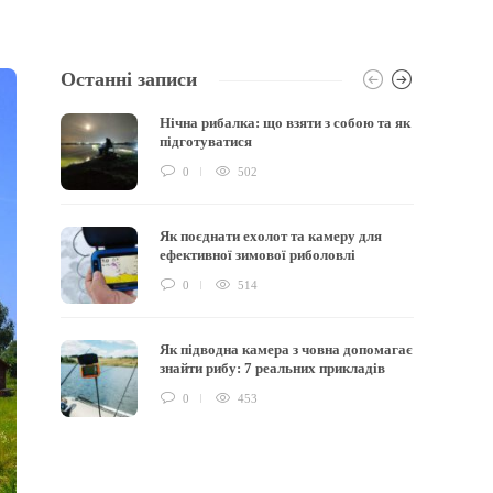
Останні записи
Нічна рибалка: що взяти з собою та як
підготуватися
0
502
Як поєднати ехолот та камеру для
ефективної зимової риболовлі
0
514
Як підводна камера з човна допомагає
знайти рибу: 7 реальних прикладів
0
453