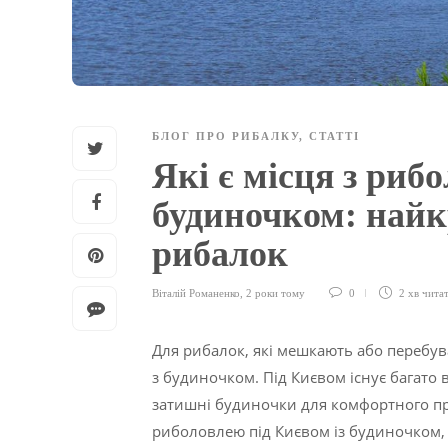
БЛОГ ПРО РИБАЛКУ
,
СТАТТІ
Які є місця з риб
будиночком: найк
рибалок
Віталій Романенко
,
2 роки тому
0
2 хв
чита
Для рибалок, які мешкають або перебув
з будиночком. Під Києвом існує багато
затишні будиночки для комфортного про
риболовлею під Києвом із будиночком,