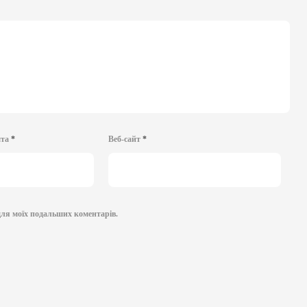
шта
*
Веб-сайт
*
і для моїх подальших коментарів.