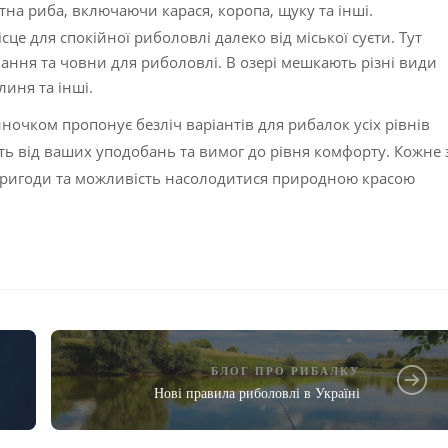
тна риба, включаючи карася, коропа, щуку та інші.
сце для спокійної риболовлі далеко від міської суєти. Тут
ння та човни для риболовлі. В озері мешкають різні види
линя та інші.
ночком пропонує безліч варіантів для рибалок усіх рівнів
жить від ваших уподобань та вимог до рівня комфорту. Кожне 
 пригоди та можливість насолодитися природною красою
БЛОГ ПРО РИБАЛКУ
Нові правила риболовлі в Україні