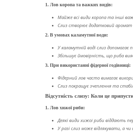
1.
Лов коропа та важких видів:
Майже всі види коропа та інші важ
Слиз створює додатковий аромат і
2.
В умовах каламутної води:
У каламутній воді слиз допомагає 
Збільшує ймовірність, що риба ви
3.
При використанні фідерної годівниці:
Фідерний лов часто вимагає викори
Слиз покращує зчеплення та стабіл
Відсутність слизу: Коли це припуст
1.
Лов хижої риби:
Деякі види хижої риби віддають пер
У разі слиз може відлякувати, а чи