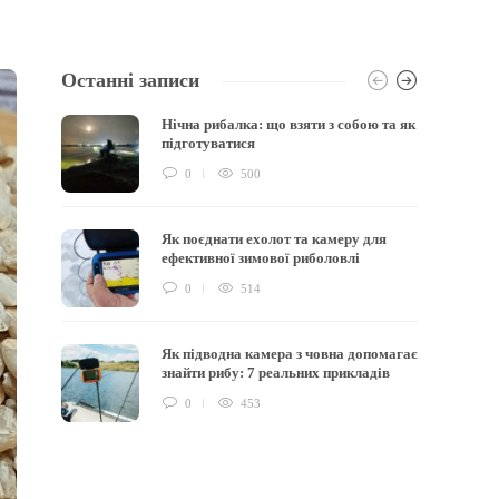
Останні записи
Нічна рибалка: що взяти з собою та як
підготуватися
0
500
Як поєднати ехолот та камеру для
ефективної зимової риболовлі
0
514
Як підводна камера з човна допомагає
знайти рибу: 7 реальних прикладів
0
453