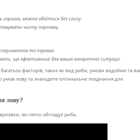
ь хороша, можна обійтися без слизу.
такувати чисту перловку.
кспериментів та переваг.
вати, що ефективніше для вашої конкретної ситуації.
 багатьох факторів, таких як вид риби, умови водойми та в
до умов лову та знаходите оптимальне поєднання для
ля лову?
ерловки, які легко обгладує риба.