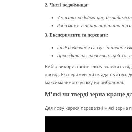
2.
Чисті водоймища:
У чистих водоймищах, де видиміст
Риба може успішно помітити та а
3.
Експерименти та переваги:
Іноді додавання слизу – питання е
Проведіть тестові лови, щоб з'ясу
Вибір використання слизу залежить від
досвід. Експериментуйте, адаптуйтеся 
максимального успіху на риболовлі.
М'які чи тверді зерна краще д
Для лову карася переважні м'які зерна п