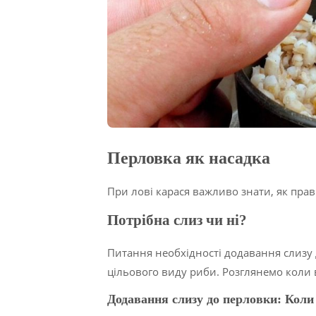
Перловка як насадка
При лові карася важливо знати, як пра
Потрібна слиз чи ні?
Питання необхідності додавання слизу 
цільового виду риби. Розглянемо коли в
Додавання слизу до перловки: Коли