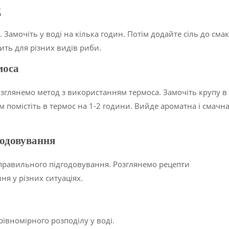
д
 Замочіть у воді на кілька годин. Потім додайте сіль до сма
дить для різних видів риби.
моса
глянемо метод з використанням термоса. Замочіть крупу в
м помістіть в термос на 1-2 години. Вийде ароматна і смачн
годовування
 правильного підгодовування. Розглянемо рецепти
я у різних ситуаціях.
івномірного розподілу у воді.