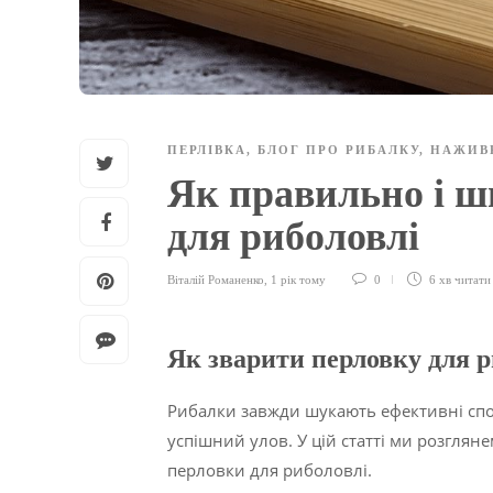
ПЕРЛІВКА
,
БЛОГ ПРО РИБАЛКУ
,
НАЖИВ
Як правильно і ш
для риболовлі
Віталій Романенко
,
1 рік тому
0
6 хв
читати
Як зварити перловку для р
Рибалки завжди шукають ефективні спо
успішний улов. У цій статті ми розглян
перловки для риболовлі.