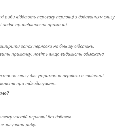
кі риби віддають перевагу перловці з додаванням слизу.
 надає привабливості приманці.
поширити запах перловки на більшу відстань.
явить приманку, навіть якщо видимість обмежена.
стання слизу для утримання перлівки в годівниці.
ьність при підгодовуванні.
имо?
евагу чистій перловці без добавок.
 не залучати рибу.