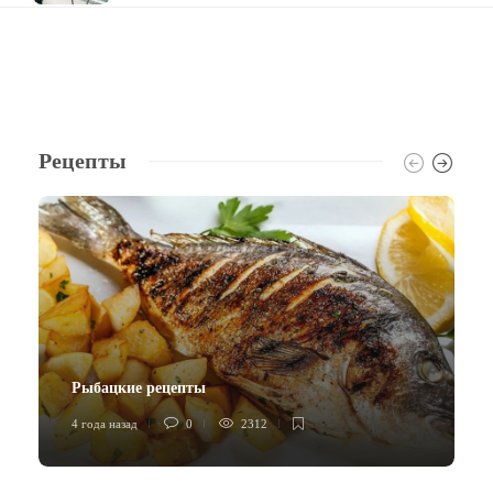
Рецепты
Рыбацкие рецепты
4 года назад
0
2312
4