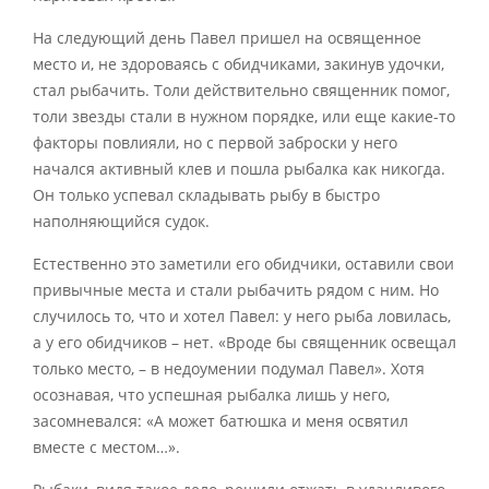
На следующий день Павел пришел на освященное
место и, не здороваясь с обидчиками, закинув удочки,
стал рыбачить. Толи действительно священник помог,
толи звезды стали в нужном порядке, или еще какие-то
факторы повлияли, но с первой заброски у него
начался активный клев и пошла рыбалка как никогда.
Он только успевал складывать рыбу в быстро
наполняющийся судок.
Естественно это заметили его обидчики, оставили свои
привычные места и стали рыбачить рядом с ним. Но
случилось то, что и хотел Павел: у него рыба ловилась,
а у его обидчиков – нет. «Вроде бы священник освещал
только место, – в недоумении подумал Павел». Хотя
осознавая, что успешная рыбалка лишь у него,
засомневался: «А может батюшка и меня освятил
вместе с местом…».