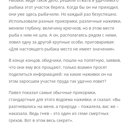
Рыбаки, видя такое дело, решили отжать в удачливого
рыбака этот участок берега. Когда бы он ни приходил,
они уже здесь рыбачили. Но каждый раз безуспешно.
Использовали разные прикормки, различные наживки,
меняли глубину, величину крючков, но в этом месте
рыба к ним не шла. А он, располагаясь рядом с ними,
ловил одну за другой крупные особи, приговаривая:
«Для настоящего рыбака место не имеет значения».
В конце концов, обидчики, пошли на попятную, заявив,
что они ему все прощают, только взамен просят
поделиться информацией: на какие наживки он на
этом заросшем участке пруда так удачно ловит?
Павел показал самые обычные прикормки,
стандартные для этого водоема наживки, и сказал: «Вы
разгневались на меня, а природа – пожалела, вас же –
наказала. Ведь гнев – это один из семи смертных
грехов. Вот в этом весь секрет».