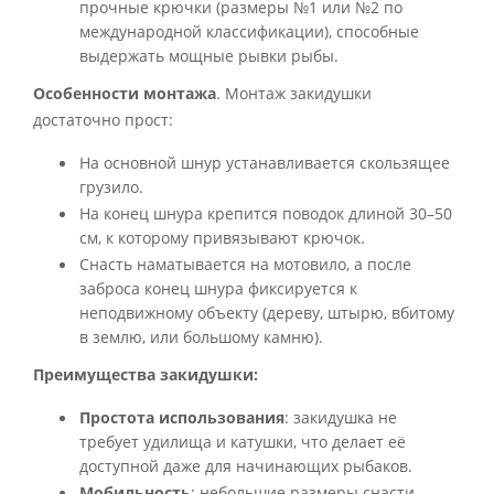
прочные крючки (размеры №1 или №2 по
международной классификации), способные
выдержать мощные рывки рыбы.
Особенности монтажа
. Монтаж закидушки
достаточно прост:
На основной шнур устанавливается скользящее
грузило.
На конец шнура крепится поводок длиной 30–50
см, к которому привязывают крючок.
Снасть наматывается на мотовило, а после
заброса конец шнура фиксируется к
неподвижному объекту (дереву, штырю, вбитому
в землю, или большому камню).
Преимущества закидушки:
Простота использования
: закидушка не
требует удилища и катушки, что делает её
доступной даже для начинающих рыбаков.
Мобильность
: небольшие размеры снасти