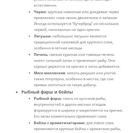
естественно.
Черви
: крупные навозные или дождевые черви
привлекают сома своим движением и запахом.
Иногда используется “бутерброд” из нескольких
червей, нанизанных на один крючок.
Лягушки
: небольшие лягушки являются
традиционной наживкой для крупного сома,
особенно в летние месяцы.
Печень
: свежая куриная или говяжья печень
имеет сильный запах и привлекает рыбу. Она
хорошо держится на крючке и легко добывается.
Мясо моллюсков
: мякоть ракушек или улиток
также популярна, особенно в местах, где сом
привык охотиться на такую добычу.
Рыбный фарш и бойлы
Рыбный фарш
: смесь из кусочков рыбы,
внутренностей и других мясных отходов
формируется в шарики и закрепляется на крючке.
Его запах моментально привлекает сома.
Бойлы с ароматизаторами
: для ловли сома
применяются крупные бойлы с ароматами рыбы,