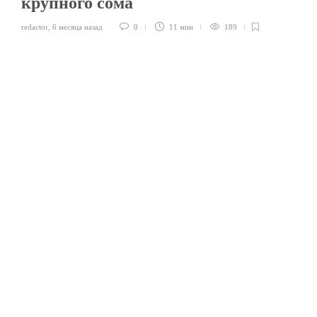
крупного сома
redactor
,
6 месяца назад
0
11 мин
189