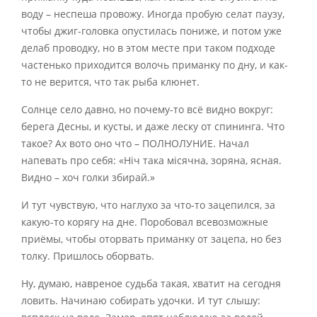
воду – неспеша провожу. Иногда пробую селат паузу,
чтобы джиг-головка опустилась пониже, и потом уже
делаб проводку, но в этом месте при таком подходе
частенько приходится волочь приманку по дну, и как-
то не верится, что так рыба клюнет.
Солнце село давно, но почему-то всё видно вокруг:
берега Десны, и кусты, и даже леску от спининга. Что
такое? Ах вото оно что – ПОЛНОЛУНИЕ. Начал
напевать про себя: «Ніч така місячна, зоряна, ясная.
Видно – хоч голки збирай.»
И тут чувствую, что наглухо за что-то зацепился, за
какую-то корягу на дне. Поробовал всевозможные
приёмы, чтобы оторвать приманку от зацепа, но без
толку. Пришлось оборвать.
Ну, думаю, навреное судьба такая, хватит на сегодня
ловить. Начинаю собирать удочки. И тут слышу: