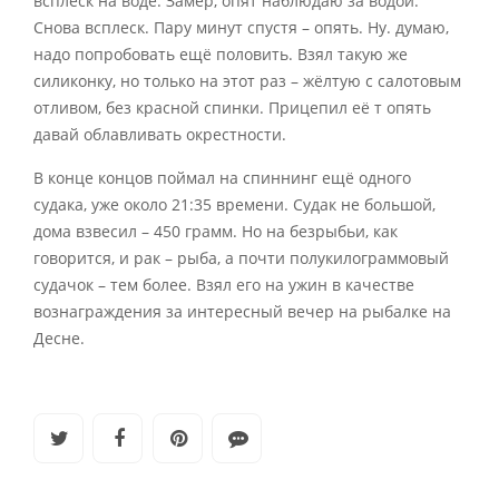
всплеск на воде. Замер, опят наблюдаю за водой.
Снова всплеск. Пару минут спустя – опять. Ну. думаю,
надо попробовать ещё половить. Взял такую же
силиконку, но только на этот раз – жёлтую с салотовым
отливом, без красной спинки. Прицепил её т опять
давай облавливать окрестности.
В конце концов поймал на спиннинг ещё одного
судака, уже около 21:35 времени. Судак не большой,
дома взвесил – 450 грамм. Но на безрыбьи, как
говорится, и рак – рыба, а почти полукилограммовый
судачок – тем более. Взял его на ужин в качестве
вознаграждения за интересный вечер на рыбалке на
Десне.