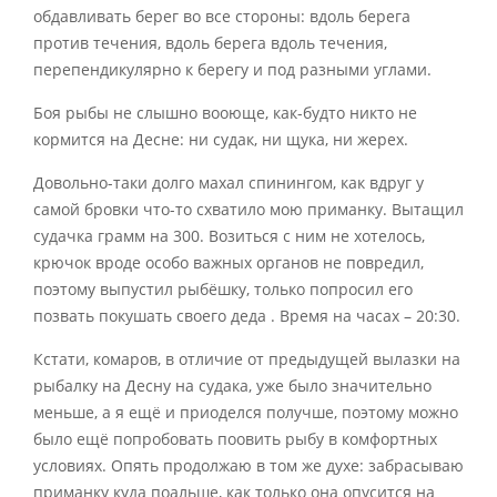
обдавливать берег во все стороны: вдоль берега
против течения, вдоль берега вдоль течения,
перепендикулярно к берегу и под разными углами.
Боя рыбы не слышно вооюще, как-будто никто не
кормится на Десне: ни судак, ни щука, ни жерех.
Довольно-таки долго махал спинингом, как вдруг у
самой бровки что-то схватило мою приманку. Вытащил
судачка грамм на 300. Возиться с ним не хотелось,
крючок вроде особо важных органов не повредил,
поэтому выпустил рыбёшку, только попросил его
позвать покушать своего деда . Время на часах – 20:30.
Кстати, комаров, в отличие от предыдущей вылазки на
рыбалку на Десну на судака, уже было значительно
меньше, а я ещё и приоделся получше, поэтому можно
было ещё попробовать поовить рыбу в комфортных
условиях. Опять продолжаю в том же духе: забрасываю
приманку куда поальше, как только она опусится на