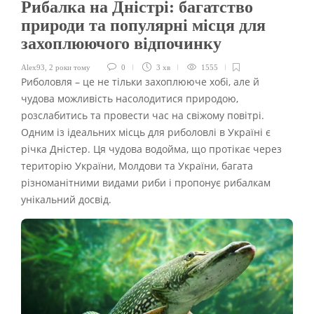
Рибалка на Дністрі: багатство
природи та популярні місця для
захоплюючого відпочинку
Alex93
,
2 роки тому
0
3 хв
1555
Риболовля – це не тільки захоплююче хобі, але й
чудова можливість насолодитися природою,
розслабитись та провести час на свіжому повітрі.
Одним із ідеальних місць для риболовлі в Україні є
річка Дністер. Ця чудова водойма, що протікає через
територію України, Молдови та України, багата
різноманітними видами риби і пропонує рибалкам
унікальний досвід.