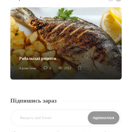
Рибальські рецепти
4 роки тому
0
2312
Підпишись зараз