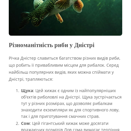
Різноманітність риби у Дністрі
Річка Дністер славиться багатством різних видів риби,
що робить її привабливим місцем для рибалок. Серед
найбільш популярних видів, яких можна спіймати у
Дністрі, трапляються:
Щука
: Цей хижак є одним із найпопулярніших
об'єктів риболовлі на Дністрі. Щука зустрічається
тут у різних розмірах, що дозволяє рибалкам
знаходити екземпляри як для спортивного лову,
так і для приготування смачних страв.
Сом
: Цей гігантський хижак може досягати
вражаючих розмірів Лов сома вимагає терпіння