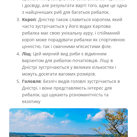
і досвіду, але результати варті того, адже це одна
з найцінніших риб для багатьох рибалок.
Короп
: Дністер також славиться коропом, який
часто зустрічається у його водах Карпова
рибалка має свою унікальну ауру, і спійманий
короп може порадувати рибалки як спортивною
цінністю, так і смачними м'ясистими філе.
Ліщ
: Цей мирний вид риби є відмінним
варіантом для рибалок-початківців. Ліщі в
Дністрі зустрічаються у великих кількостях і
можуть досягати вагомих розмірів.
Головля
: Безліч видів головлі зустрічається в
Дністрі, і вони представляють інтерес для
рибалок, що шукають різноманітність та
екзотику