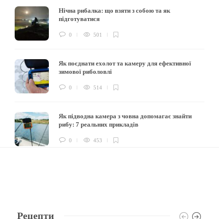
Нічна рибалка: що взяти з собою та як
підготуватися
0
501
Як поєднати ехолот та камеру для ефективної
зимової риболовлі
0
514
Як підводна камера з човна допомагає знайти
рибу: 7 реальних прикладів
0
453
Рецепти