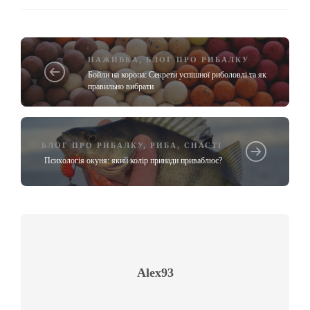
НАЖИВКА
,
БЛОГ ПРО РИБАЛКУ
Бойли на коропа: Секрети успішної риболовлі та як
правильно вибрати
БЛОГ ПРО РИБАЛКУ
,
РИБА
,
СНАСТІ
Психологія окуня: який колір принади приваблює?
Alex93