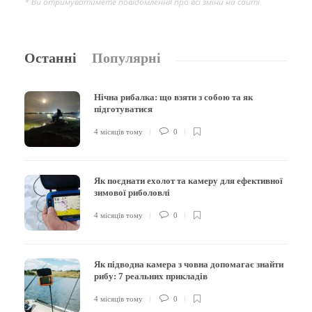
* Ви отримуватимете повідомлення про всі зміни на сайті
Останні
Популярні
Нічна рибалка: що взяти з собою та як
підготуватися
4 місяців тому
0
Як поєднати ехолот та камеру для ефективної
зимової риболовлі
4 місяців тому
0
Як підводна камера з човна допомагає знайти
рибу: 7 реальних прикладів
4 місяців тому
0