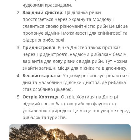
чудовими краєвидами.
Західний Дністер
: Ця ділянка річки
простягається через Україну та Молдову і
славиться своєю різноманітністю риби Це місце
пропонує відмінні можливості для спінінгової та
фідерної риболовлі.
Придністров'я
: Річка Дністер також протікає
через Придністров'я, надаючи рибалкам безліч
варіантів для лову різних видів риби. Тут можна
знайти затишні місця для пікніка та відпочинку.
Белзькі карпати
: У цьому регіоні зустрічаються
дикі та мальовничі ділянки Дністра, де рибалка
стає особливо цікавою.
Острів Хортиця
: Острів Хортиця на Дністрі
відомий своєю багатою рибною фауною та
унікальною природою Це місце популярне серед
рибалок та туристів.