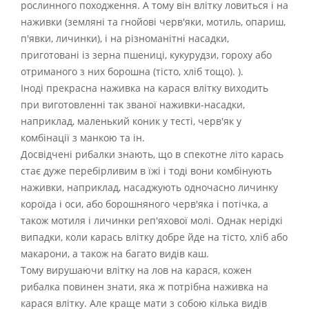
рослинного походження. А тому він влітку ловиться і на
наживки (земляні та гнойові черв'яки, мотиль, опариш,
п'явки, личинки), і на різноманітні насадки,
приготовані із зерна пшениці, кукурудзи, гороху або
отриманого з них борошна (тісто, хліб тощо). ).
Іноді прекрасна наживка на карася влітку виходить
при виготовленні так званої наживки-насадки,
наприклад, маленький коник у тесті, черв'як у
комбінації з манкою та ін.
Досвідчені рибалки знають, що в спекотне літо карась
стає дуже перебірливим в їжі і тоді вони комбінують
наживки, наприклад, насаджують одночасно личинку
короїда і оси, або борошняного черв'яка і потічка, а
також мотиля і личинки реп'яхової молі. Однак нерідкі
випадки, коли карась влітку добре йде на тісто, хліб або
макарони, а також на багато видів каш.
Тому вирушаючи влітку на лов на карася, кожен
рибалка повинен знати, яка ж потрібна наживка на
карася влітку. Але краще мати з собою кілька видів