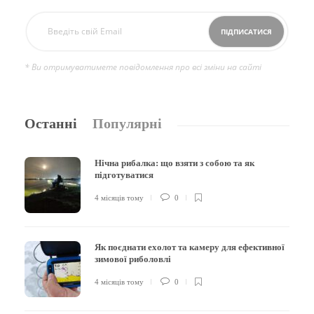
* Ви отримуватимете повідомлення про всі зміни на сайті
Останні
Популярні
Нічна рибалка: що взяти з собою та як
підготуватися
4 місяців тому
0
Як поєднати ехолот та камеру для ефективної
зимової риболовлі
4 місяців тому
0