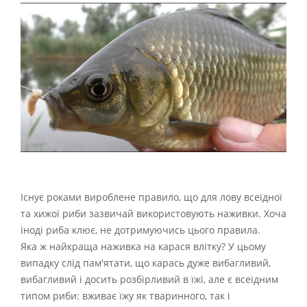
Існує роками вироблене правило, що для лову всеїдної
та хижої риби зазвичай використовують наживки. Хоча
іноді риба клює, не дотримуючись цього правила.
Яка ж найкраща наживка на карася влітку? У цьому
випадку слід пам'ятати, що карась дуже вибагливий,
вибагливий і досить розбірливий в їжі, але є всеїдним
типом риби: вживає їжу як тваринного, так і