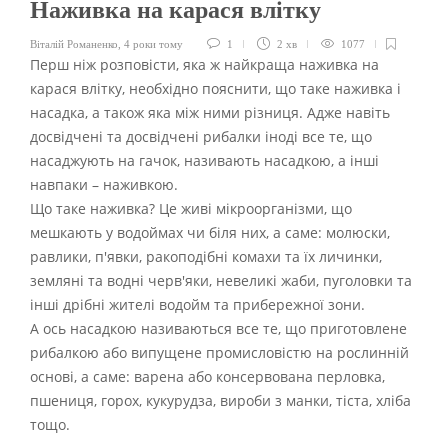
Наживка на карася влітку
Віталій Романенко
,
4 роки тому
1
2 хв
1077
Перш ніж розповісти, яка ж найкраща наживка на
карася влітку, необхідно пояснити, що таке наживка і
насадка, а також яка між ними різниця. Адже навіть
досвідчені та досвідчені рибалки іноді все те, що
насаджують на гачок, називають насадкою, а інші
навпаки – наживкою.
Що таке наживка? Це живі мікроорганізми, що
мешкають у водоймах чи біля них, а саме: молюски,
равлики, п'явки, ракоподібні комахи та їх личинки,
земляні та водні черв'яки, невеликі жаби, пуголовки та
інші дрібні жителі водойм та прибережної зони.
А ось насадкою називаються все те, що приготовлене
рибалкою або випущене промисловістю на рослинній
основі, а саме: варена або консервована перловка,
пшениця, горох, кукурудза, вироби з манки, тіста, хліба
тощо.