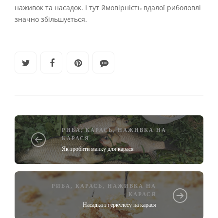
наживок та насадок. І тут ймовірність вдалої риболовлі
значно збільшується.
РИБА
,
КАРАСЬ
,
НАЖИВКА НА
КАРАСЯ
Як зробити манку для карася
РИБА
,
КАРАСЬ
,
НАЖИВКА НА
КАРАСЯ
Насадка з геркулесу на карася