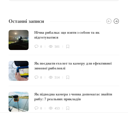
Останні записи
Нічна рибалка: що взяти з собою та як
підготуватися
0
501
Як поєднати ехолот та камеру для ефективної
зимової риболовлі
0
514
Як підводна камера з човна допомагає знайти
рибу: 7 реальних прикладів
0
453