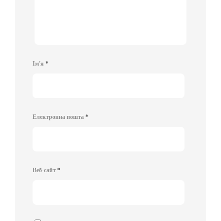
Ім'я
*
Електронна пошта
*
Веб-сайт
*