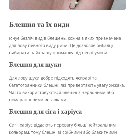
Блешня та їх види
Існує безліч видів блешень, кожна з яких призначена
для лову певного виду риби. Це дозволяє рибалці
вибирати найкращу приманку під певні умови.
Блешня для щуки
Для лову щуки добре підходять яскраві та
багатогранники блешні, які привертають увагу хижака.
Часто використовуються блешні з червоними або
помаранчевими вставками.
Блешня для сіга і харіуса
Сиг і харіус віддають перевагу більш нейтральним
кольорам, тому блешні зі срібними або блакитними