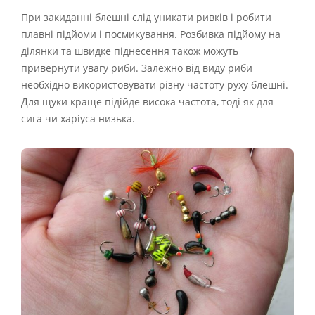
При закиданні блешні слід уникати ривків і робити
плавні підйоми і посмикування. Розбивка підйому на
ділянки та швидке піднесення також можуть
привернути увагу риби. Залежно від виду риби
необхідно використовувати різну частоту руху блешні.
Для щуки краще підійде висока частота, тоді як для
сига чи харіуса низька.