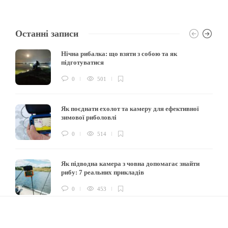
Останні записи
Нічна рибалка: що взяти з собою та як
підготуватися
0
501
Як поєднати ехолот та камеру для ефективної
зимової риболовлі
0
514
Як підводна камера з човна допомагає знайти
рибу: 7 реальних прикладів
0
453