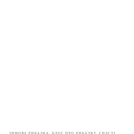
ЗИМОВА РИБАЛКА
,
БЛОГ ПРО РИБАЛКУ
,
СНАСТІ