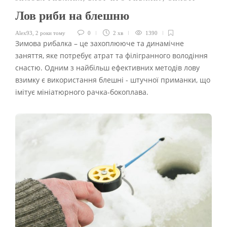
Лов риби на блешню
Alex93
,
2 роки тому
0
2 хв
1390
Зимова рибалка – це захоплююче та динамічне
заняття, яке потребує атрат та філігранного володіння
снастю. Одним з найбільш ефективних методів лову
взимку є використання блешні - штучної приманки, що
імітує мініатюрного рачка-бокоплава.