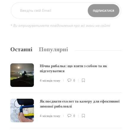
* Ви отримуватимете повідомлення про всі зміни на сайті
Останні
Популярні
Нічна рибалка: що взяти з собою та як
підготуватися
4 місяців тому
0
Як поєднати ехолот та камеру для ефективної
зимової риболовлі
4 місяців тому
0